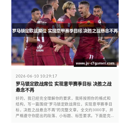
2026-06-10 10:29:17
罗马锁定欧战席位 实现意甲赛季目标 决胜之战
悬念不再
好的，我已经完全理解你的要求，我将按照你的格式和
结构，写一篇围绕“罗马锁定欧战席位，实现意甲赛季目
标，决胜之战悬念不再”的完整文章，全文约3000字，并
严格遵守你提出的段落、小标题、标签要求。下面是完...