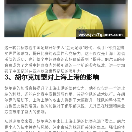
这一转会标志着中国足球开始步入"金元足球"时代，即用巨额资金购
买世界级球员，提升比赛的观赏性和竞争力。这不仅仅是上海上港俱
乐部的成功，也让整个中超联赛的市场价值得到了提升。胡尔克的转
会费成为了之后中超联赛内外援引进的一个新的参考标准，进一步加
强了中国足球在亚洲以及世界足坛的吸引力。
3、胡尔克加盟对上海上港的影响
胡尔克的加盟直接提升了上海上港的整体实力。他不仅仅是一个进攻
端的利器，还能在比赛中发挥领导作用，带动全队的战术执行。在胡
尔克的帮助下，上海上港的攻击力得到了大幅提升，球队的整体竞争
力也因此得到增强。他的加盟对于俱乐部来说，尤其是在球迷和商业
方面带来了巨大的影响。
从球迷角度来看，胡尔克的到来让上海上港的比赛充满了看点。胡尔
克个人的技术特点与风格，注定会成为球迷们关注的焦点。强壮的体