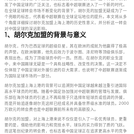
发了中国足球的广泛关注，也标志着中超联赛进入了一个新的时代。
在全球足球转会市场不断变化的背景下，胡尔克的加盟无疑成为了一
个亮眼的标志，代表着中超联赛在全球足坛地位的提升。本文将从多
个角度详细探讨胡尔克加盟上海上港的历史性意义，并分析这一转会
对中国足球的深远影响。
1、胡尔克加盟的背景与意义
胡尔克，作为巴西足球的超级巨星，其在欧洲的成就为他赢得了极高
的声誉。在欧洲联赛，他先后效力于波尔图、泽尼特等顶级俱乐部，
表现出色，成为了顶级球员中的一员。然而，在胡尔克的职业生涯
中，来中国踢球无疑是一个具有战略性、改变性的决策。这一决定不
仅体现了中国足球对外援引进的巨大需求，也说明了中超联赛逐渐成
为国际足球市场的一部分。
胡尔克加盟上海上港的背景可以追溯到中国足球越来越注重引进国际
高水平球员的时期。随着中国足协加强对中超联赛的管理与发展，俱
乐部在海外球员的引进上不再局限于只选择年轻球员或低调的外援，
而是开始追逐像胡尔克这样已经成名并具备世界级水准的球员。2000
万欧元的转会费也是中超联赛前所未有的高额投入。
胡尔克的加盟，对上海上港来说不仅仅是引入了一名优秀球员，更重
要的是，借助他的影响力和竞技水平，球队的实力得到了质的飞跃。
而这笔创纪录的转会费，也标志着中国足球正在追求更高水平的竞争