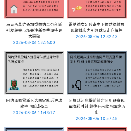
马克西莫维奇加盟帕纳辛奈科斯
雷纳德女足传奇中卫依然稳健展
引发转会市场关注新赛季期待更
现巅峰实力引领球队走向辉煌
大突破
2026-08-06 12:32:13
2026-08-06 13:16:00
阿约泽佩雷斯入选国家队后进球
阿根廷河床提前锁定阿甲联赛冠
效率飞跃成亮点
军精彩时刻 继往开来续写辉煌历
史
2026-08-06 11:43:17
2026-08-06 10:57:18