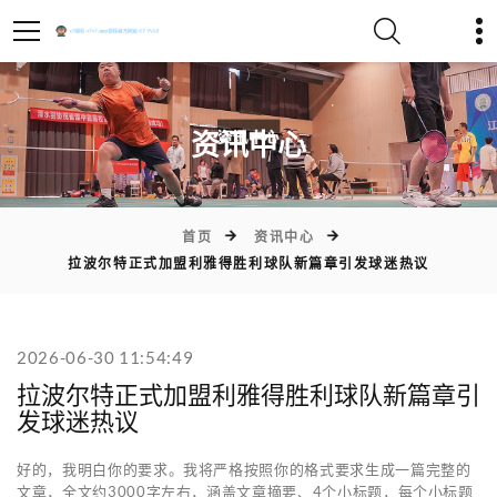
)
资讯中心
首页
资讯中心
拉波尔特正式加盟利雅得胜利球队新篇章引发球迷热议
2026-06-30 11:54:49
拉波尔特正式加盟利雅得胜利球队新篇章引
发球迷热议
好的，我明白你的要求。我将严格按照你的格式要求生成一篇完整的
文章，全文约3000字左右，涵盖文章摘要、4个小标题，每个小标题