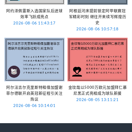
阿约泽佩雷斯入选国家队后进球
阿根廷河床提前锁定阿甲联赛冠
效率飞跃成亮点
军精彩时刻 继往开来续写辉煌历
史
2026-08-06 11:43:17
2026-08-06 10:57:18
阿尔法吉尔克里斯特租借加盟谢
金玟哉以5000万欧元加盟拜仁慕
菲尔德联开启英冠新征程引关注
尼黑正式亮相成为球队新援
热议
2026-08-05 13:11:21
2026-08-06 10:14:01