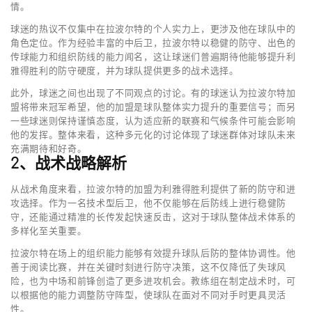
情。
球迷的热议不仅集中在拉波尔特的个人实力上，更涉及他在球队中的
角色定位。作为经验丰富的中后卫，拉波尔特以稳健的防守、出色的
传球能力和组织防线的能力闻名，这让球迷们普遍期待他能够提升利
雅得胜利的防守硬度，并为球队提供更多的战术选择。
此外，球迷之间也出现了不同观点的讨论。有的球迷认为拉波尔特加
盟将带来冠军希望，他的加盟是球队整体实力提升的重要信号；而另
一些球迷则保持谨慎态度，认为适应新的联赛和气候条件可能会影响
他的发挥。整体来看，这种多元化的讨论体现了球迷群体对球队未来
充满期待和好奇。
2、战术战略解析
从战术角度来看，拉波尔特的加盟为利雅得胜利提供了新的防守和进
攻选择。作为一名技术型后卫，他不仅能够在后防线上进行稳健防
守，还能通过精准的长传发起快速反击，这对于球队整体战术体系的
多样化至关重要。
拉波尔特在场上的组织能力能够有效提升球队后防的整体协调性。他
善于阅读比赛，并在关键时刻进行防守决策，这不仅降低了失球风
险，也为中场和前锋创造了更多进攻机会。教练组在制定战术时，可
以根据他的能力调整防守阵型，使球队在面对不同对手时更具灵活
性。