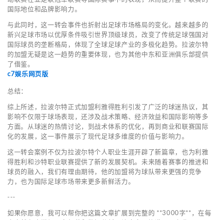
国际地位和品牌影响力。
与此同时，这一转会事件也折射出足球市场格局的变化。越来越多的
新兴足球市场以优厚条件吸引世界顶级球员，改变了传统足球强国对
国际球员的垄断格局，体现了全球足球产业的多极化趋势。拉波尔特
的加盟无疑是这一趋势的重要体现，也为其他中东和亚洲俱乐部提供
了借鉴。
c7娱乐网页版
总结：
综上所述，拉波尔特正式加盟利雅得胜利引发了广泛的球迷热议，其
影响不仅限于球场表现，还涉及战术策略、经济效益和国际影响等多
方面。从球迷的热情讨论，到战术体系的优化，再到商业和联赛国际
化的发展，这一事件展示了现代足球多维度的价值与影响力。
这一转会案例不仅为拉波尔特个人职业生涯开辟了新篇章，也为利雅
得胜利和沙特职业联赛提供了新的发展契机。未来随着赛事的推进和
球员的融入，我们有理由期待，他的加盟将为球队带来更强的竞争
力，也为国际足球市场带来更多新鲜活力。
---
如果你愿意，我可以帮你把这篇文章扩展到完整的 **3000字**，在每