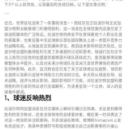
下3个以上自然段，以及最后的总结归纳。以下是文章示例：
---
近日，世界足坛迎来了一条重磅消息——西班牙后卫拉波尔特正式加
盟沙特职业联赛豪门利雅得胜利，这一消息在全球范围内迅速引发了
球迷和媒体的广泛热议。拉波尔特的转会不仅意味着他个人职业生涯
的新篇章，也象征着中东足球俱乐部在国际舞台上进一步提升竞争力
的战略布局。从球迷反应到媒体评论，再到战术影响和经济效应，拉
波尔特加盟利雅得胜利引发了多维度的讨论和思考。球迷们在社交平
台上热烈讨论他的加盟是否能够提升球队防线实力，是否能够带动联
赛整体水平提升，以及对未来沙特球队在亚洲乃至世界赛场的表现产
生何种影响。此外，这次转会还引发了关于足球商业化趋势、球员职
业选择以及新兴足球市场吸引力的深刻讨论。本文将从球迷反响、战
术战略、经济与商业影响、国际影响四个方面，对拉波尔特加盟利雅
得胜利所引发的热议进行全面解析，为读者呈现一个立体、深入的足
球事件解读。
1、球迷反响热烈
拉波尔特的加盟消息在社交媒体上瞬间引爆讨论热潮。无论是利雅得
胜利的官方粉丝，还是全球各地的足球爱好者，都在第一时间表达了
对这一转会的关注和期待。许多球迷在推特、微博和Instagram上发
布欢迎帖子，用各种表情符号和短视频展示自己对新赛季的兴奋心