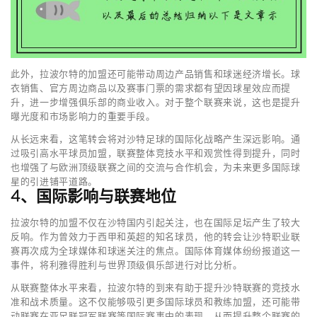
此外，拉波尔特的加盟还可能带动周边产品销售和球迷经济增长。球
衣销售、官方周边商品以及赛事门票的需求都有望因球星效应而提
升，进一步增强俱乐部的商业收入。对于整个联赛来说，这也是提升
曝光度和市场影响力的重要手段。
从长远来看，这笔转会将对沙特足球的国际化战略产生深远影响。通
过吸引高水平球员加盟，联赛整体竞技水平和观赏性得到提升，同时
也增强了与欧洲顶级联赛之间的交流与合作机会，为未来更多国际球
星的引进铺平道路。
4、国际影响与联赛地位
拉波尔特的加盟不仅在沙特国内引起关注，也在国际足坛产生了较大
反响。作为曾效力于西甲和英超的知名球员，他的转会让沙特职业联
赛再次成为全球媒体和球迷关注的焦点。国际体育媒体纷纷报道这一
事件，将利雅得胜利与世界顶级俱乐部进行对比分析。
从联赛整体水平来看，拉波尔特的到来有助于提升沙特联赛的竞技水
准和战术质量。这不仅能够吸引更多国际球员和教练加盟，还可能带
动联赛在亚足联冠军联赛等国际赛事中的表现，从而提升整个联赛的