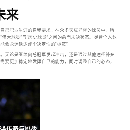
未来
对自己职业生涯的自我要求。在众多天赋异禀的球员中，哈
伟大球员”与“历史球员”之间的悬而未决状态。尽管个人数
能会永远缺少那个决定性的“标签”。
径。无论是继续向总冠军发起冲击，还是通过其他途径补充
他需要更加稳定地发挥自己的能力，同时调整自己的心态，