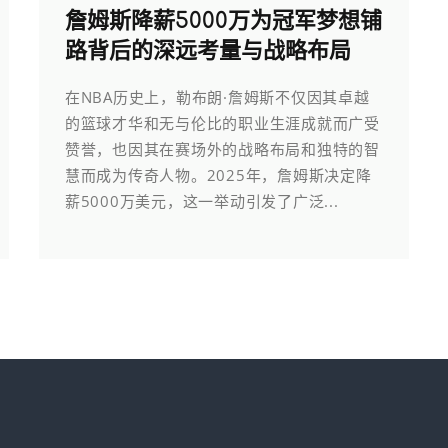
詹姆斯降薪5000万为冠军梦想铺
路背后的深远考量与战略布局
在NBA历史上，勒布朗·詹姆斯不仅因其卓越
的篮球才华和无与伦比的职业生涯成就而广受
赞誉，也因其在赛场外的战略布局和独特的智
慧而成为传奇人物。2025年，詹姆斯决定降
薪5000万美元，这一举动引发了广泛...