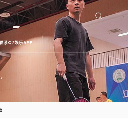
联系C7娱乐APP
战