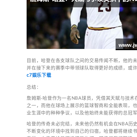
目前，哈登在各支球队之间的交易传闻不断，他的
并在接下来的赛季中带领球队取得更好的成绩，或许
c7娱乐下载
总结：
詹姆斯·哈登作为一名NBA球员，凭借其天赋与技
之一，而他在球场上展示的篮球智商和全能表现，
业生涯中的种种争议，以及他始终未能获得的总冠
哈登的传奇未必完结，未来他仍然有机会在NBA历
不断变化的环境中找到自己的归宿，哈登都将继续