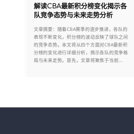
解读CBA最新积分榜变化揭示各
队竞争态势与未来走势分析
文章摘要：随着CBA赛季的逐步推进，各队的
表现不断变化，积分榜的波动反映了球队之间
的竞争态势。本文将从四个方面对CBA最新积
分榜的变化进行详细分析，揭示各队的竞争格
局与未来走势。首先，文章将聚焦于当前...