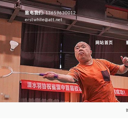
致电我们:
13659630012
erstwhile@att.net
网站首页