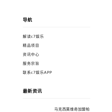
导航
解读c7娱乐
精品项目
资讯中心
服务宗旨
联系c7娱乐APP
最新资讯
马克西莫维奇加盟帕