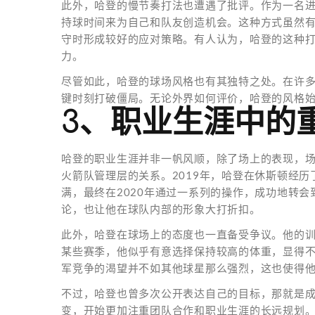
此外，哈登的慢节奏打法也遭遇了批评。作为一名
持球时间来为自己和队友创造机会。这种方式虽然
守时形成较好的应对策略。有人认为，哈登的这种
力。
尽管如此，哈登的球场风格也有其独特之处。在许
键时刻打破僵局。无论外界如何评价，哈登的风格
3、职业生涯中的
哈登的职业生涯并非一帆风顺，除了场上的表现，
火箭队管理层的关系。2019年，哈登在休斯顿经
满，最终在2020年通过一系列的操作，成功地转
论，也让他在球队内部的形象大打折扣。
此外，哈登在球场上的态度也一直备受争议。他的
某些赛季，他似乎有意选择保持较高的体重，显得
军竞争的渴望并不如其他球星那么强烈，这也使得
不过，哈登也曾多次公开表达自己的目标，那就是成
变，开始更加注重团队合作和职业生涯的长远规划