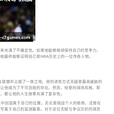
未来充满了不确定性。如果他能够继续保持自己的竞争力，
他最终能够证明自己是NBA历史上的一位传奇人物。
术在联盟中占据了一席之地。他的进攻方式无疑是最具威胁的
也让他成为了不可忽视的存在。然而，哈登的球场风格、职
军，都让他的人生故事充满了复杂性。
史中创造属于自己的位置。无论是挑战个人的极限，还是在
书写属于自己的篮球篇章。对于这位天赋与争议交织的球员