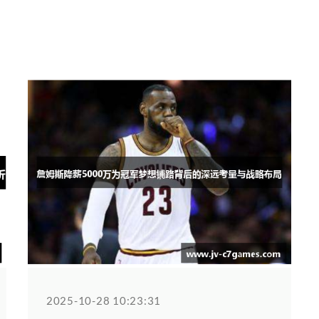
。
2025-10-28 10:23:31