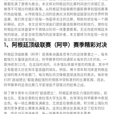
赛都充满了激情与悬念。本文将对阿根廷的比赛时间进行详细汇总，
推荐不可错过的精彩赛事。从阿根廷顶级联赛的最新赛季到国际赛事
的热血碰撞，从传统强队之间的经典对决到阿根廷国家队的世界杯预
选赛，我们将全面介绍每一场值得关注的比赛，帮助你抓住每一个精
彩瞬间。此外，本文还将为球迷们提供最佳观赛时间和技巧，使你在
阿根廷的足球盛宴中不再错过任何一场重要赛事。无论你是阿根廷本
地的球迷，还是全球范围内的足球爱好者，本文都将为你呈现一份全
面且实用的赛事指南。
1、阿根廷顶级联赛（阿甲）赛季精彩对决
阿根廷顶级联赛（阿甲）是南美洲最具竞争力的足球赛事之一，每年
都吸引大量球迷的关注。阿甲赛季的时间通常从每年的2月开始，一
直持续到12月。在这段时间内，众多强队将展开激烈的角逐，其中不
乏有着悠久历史和丰富底蕴的球队。例如，博卡青年和河床是阿根廷
足球的两大传统豪门，每次两队的交锋都是球迷热议的焦点。每年他
们的“超级德比”都能激起强烈的情感冲突和激烈的比赛氛围，因此，
阿甲赛季的这场比赛几乎是球迷不容错过的经典之战。
除了博卡青年与河床的“超级德比”，阿根廷其他实力强劲的球队，如
独立队、圣洛伦索和拉普拉塔大学生队等，也常常在阿甲赛季中表现
出色。每一场比赛都充满悬念，尤其是在联赛后期，积分榜上强队的
激烈竞争更是让赛事充满看点。这些比赛往往直接决定了冠军的归
属，因此对于球迷来说，每一场赛季末的较量都至关重要。