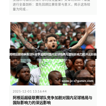
进行全面剖析：首先回顾比赛背景与意义，揭示这场较
量为何成...
2025-12-01 13:16:44
阿根廷超级联赛球队竞争加剧对国内足球格局与
国际影响力的深远影响