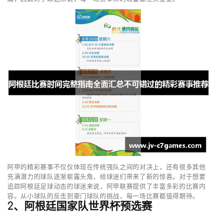
阿甲的精彩赛事不仅仅体现在传统强队之间的对决上，还有很多其他
充满潜力的球队逐渐崭露头角，给球迷们带来了新的惊喜。对于想要
追踪阿根廷足球动态的球迷来说，阿甲联赛提供了丰富多彩的比赛内
容。从小球队的反击到豪门球队的挑战，每一场比赛都值得期待。
2、阿根廷国家队世界杯预选赛