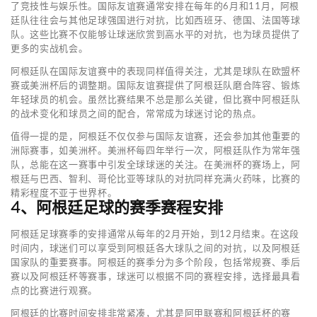
了竞技性与娱乐性。国际友谊赛通常安排在每年的6月和11月，阿根
廷队往往会与其他足球强国进行对抗，比如西班牙、德国、法国等球
队。这些比赛不仅能够让球迷欣赏到高水平的对抗，也为球员提供了
更多的实战机会。
阿根廷队在国际友谊赛中的表现同样值得关注，尤其是球队在欧盟杯
赛或美洲杯后的调整期。国际友谊赛提供了阿根廷队磨合阵容、锻炼
年轻球员的机会。虽然比赛结果不总是那么关键，但比赛中阿根廷队
的战术变化和球员之间的配合，常常成为球迷讨论的热点。
值得一提的是，阿根廷不仅仅参与国际友谊赛，还会参加其他重要的
洲际赛事，如美洲杯。美洲杯每四年举行一次，阿根廷队作为常年强
队，总能在这一赛事中引发全球球迷的关注。在美洲杯的赛场上，阿
根廷与巴西、智利、哥伦比亚等球队的对抗同样充满火药味，比赛的
精彩程度不亚于世界杯。
4、阿根廷足球的赛季赛程安排
阿根廷足球赛季的安排通常从每年的2月开始，到12月结束。在这段
时间内，球迷们可以享受到阿根廷各大球队之间的对抗，以及阿根廷
国家队的重要赛事。阿根廷的赛季分为多个阶段，包括常规赛、季后
赛以及阿根廷杯等赛事，球迷可以根据不同的赛程安排，选择最具看
点的比赛进行观赛。
阿根廷的比赛时间安排非常紧凑，尤其是阿甲联赛和阿根廷杯的赛