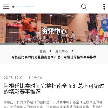
)
资讯中心
首页
资讯中心
阿根廷比赛时间完整指南全面汇总不可错过的精彩赛事推荐
2025-12-01 11:19:36
阿根廷比赛时间完整指南全面汇总不可错过
的精彩赛事推荐
阿根廷，作为世界足球的强国之一，其赛事吸引着全球无数球迷的目
光。无论是国内的顶级联赛，还是阿根廷国家队的国际赛事，每场比