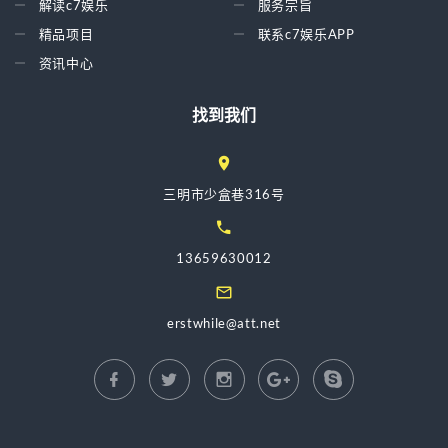
解读c7娱乐
服务宗旨
精品项目
联系c7娱乐APP
资讯中心
找到我们
三明市少盒巷316号
13659630012
erstwhile@att.net