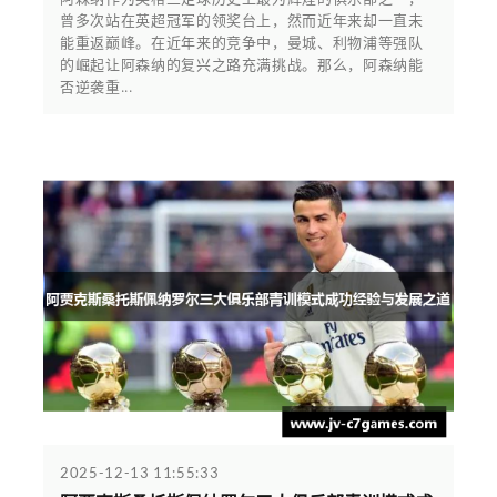
曾多次站在英超冠军的领奖台上，然而近年来却一直未
能重返巅峰。在近年来的竞争中，曼城、利物浦等强队
的崛起让阿森纳的复兴之路充满挑战。那么，阿森纳能
否逆袭重...
2025-12-13 11:55:33