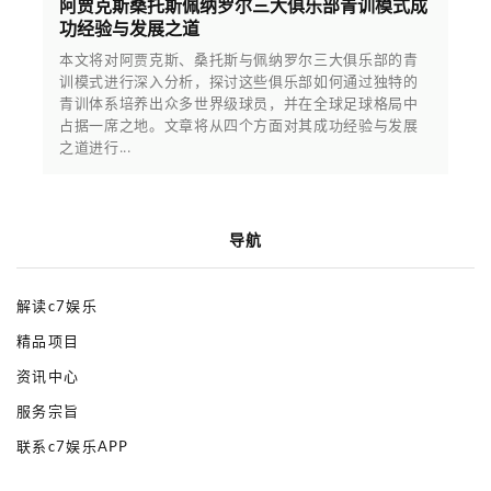
阿贾克斯桑托斯佩纳罗尔三大俱乐部青训模式成
功经验与发展之道
本文将对阿贾克斯、桑托斯与佩纳罗尔三大俱乐部的青
训模式进行深入分析，探讨这些俱乐部如何通过独特的
青训体系培养出众多世界级球员，并在全球足球格局中
占据一席之地。文章将从四个方面对其成功经验与发展
之道进行...
导航
解读c7娱乐
精品项目
资讯中心
服务宗旨
联系c7娱乐APP