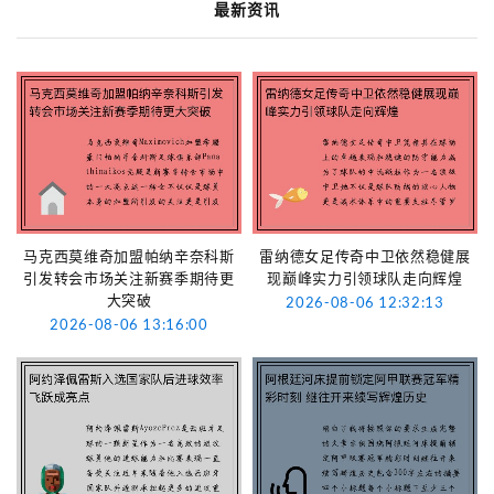
最新资讯
马克西莫维奇加盟帕纳辛奈科斯
雷纳德女足传奇中卫依然稳健展
引发转会市场关注新赛季期待更
现巅峰实力引领球队走向辉煌
大突破
2026-08-06 12:32:13
2026-08-06 13:16:00