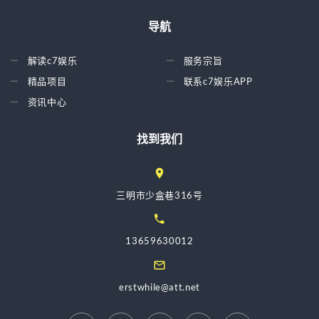
导航
解读c7娱乐
服务宗旨
精品项目
联系c7娱乐APP
资讯中心
找到我们
三明市少盒巷316号
13659630012
erstwhile@att.net