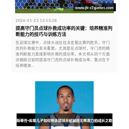
2026-01-23 12:53:28
提高守门员点球扑救成功率的关键：培养精准判
断能力的技巧与训练方法
在足球比赛中，点球大战往往决定着比赛的胜负，守门
员的扑救能力至关重要。尤其是在点球时，守门员的精
准判断能力直接影响扑救的成功率。本文将从四个方面
详细探讨如何提高守门员的点球扑救成功率，重点在于
培养精准...