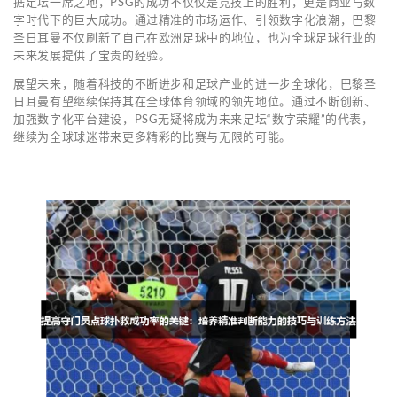
据足坛一席之地，PSG的成功不仅仅是竞技上的胜利，更是商业与数
字时代下的巨大成功。通过精准的市场运作、引领数字化浪潮，巴黎
圣日耳曼不仅刷新了自己在欧洲足球中的地位，也为全球足球行业的
未来发展提供了宝贵的经验。
展望未来，随着科技的不断进步和足球产业的进一步全球化，巴黎圣
日耳曼有望继续保持其在全球体育领域的领先地位。通过不断创新、
加强数字化平台建设，PSG无疑将成为未来足坛“数字荣耀”的代表，
继续为全球球迷带来更多精彩的比赛与无限的可能。