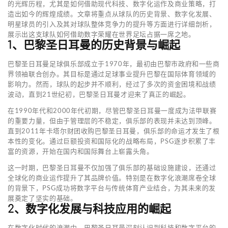
的光辉历程，尤其是如何借助现代科技、数字化运作及商业策略，打
造出如今的辉煌成绩。文章将重点从球队的历史背景、数字化发展、
明星球员的引入及其对球队整体竞争力的提升等方面进行详细剖析，
展示出这支球队如何借助数字荣耀在世界足坛占据一席之地。
1、巴黎圣日耳曼的历史背景与崛起
巴黎圣日耳曼足球俱乐部成立于1970年，最初由巴黎市政府和一些商
界领袖联合创办。其目标是通过足球事业提升巴黎在国际体育领域的
影响力。然而，球队的起步并不顺利，经过了多次的资金困境和战绩
波动，直到21世纪初，巴黎圣日耳曼才迎来了真正的崛起。
在1990年代和2000年代初期，尽管巴黎圣日耳曼一度成为法甲联赛
的重要力量，但由于管理层的不稳定，俱乐部的表现并未达到顶峰。
直到2011年卡塔尔财团收购巴黎圣日耳曼，俱乐部的命运才发生了根
本性的变化。通过巨额投资和国际化的战略布局，PSG逐步积累了丰
富的资源，开始在国内和国际舞台上崭露头角。
这一时期，巴黎圣日耳曼不仅加强了俱乐部的基础设施建设，还通过
全球化的商业运作提升了其品牌价值。特别是在数字化浪潮席卷全球
的背景下，PSG成功将数字平台与传统体育产业结合，为其未来的发
展奠定了坚实的基础。
2、数字化发展与科技应用的崛起
在数字化时代的浪潮中，巴黎圣日耳曼深刻认识到科技和数字平台的