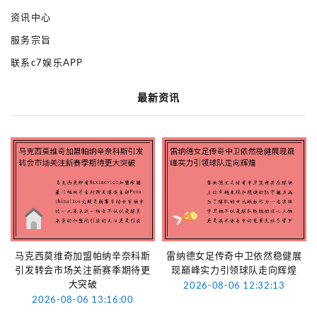
资讯中心
服务宗旨
联系c7娱乐APP
最新资讯
马克西莫维奇加盟帕纳辛奈科斯
雷纳德女足传奇中卫依然稳健展
引发转会市场关注新赛季期待更
现巅峰实力引领球队走向辉煌
大突破
2026-08-06 12:32:13
2026-08-06 13:16:00