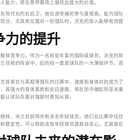
个人能力，将在意甲赛场上展现出极大的价值。
一名现代化的右后卫，他在进攻端的参与度很高，能为球队
常契合，尤其是在面对一些强队时，沃克的加入能够有效提
争力的提升
了整体竞争力。作为一名经验丰富的国际级球员，沃克的到
米兰目前的阵容中，后防线一直是球队的一大薄弱环节，而
，尤其是在与英超等强队的比赛中，速度和身体对抗成为了
卫，其强大的身体素质和反应速度，将在防守端起到至关重
也能让球队在面对强敌时更加从容。
和榜样。米兰目前阵中有多名年轻球员，他们在比赛中往往
熟和稳定性，可以帮助这些年轻球员提高自信心，尤其是在