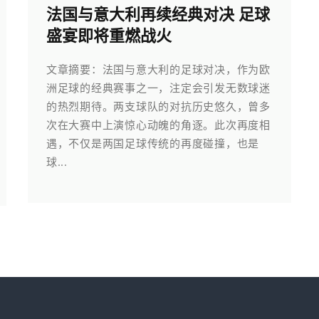
法国与意大利再续经典对决 足球
盛宴即将重燃战火
文章摘要：法国与意大利的足球对决，作为欧
洲足球的经典赛事之一，注定会引发无数球迷
的热烈期待。两支球队的对抗历史悠久，曾多
次在大赛中上演惊心动魄的角逐。此次再度相
遇，不仅是两国足球传统的再度碰撞，也是
球...