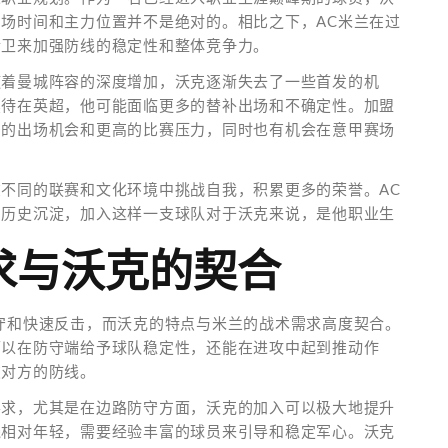
场时间和主力位置并不是绝对的。相比之下，AC米兰在过
后卫来加强防线的稳定性和整体竞争力。
随着曼城阵容的深度增加，沃克逐渐失去了一些首发的机
续待在英超，他可能面临更多的替补出场和不确定性。加盟
多的出场机会和更高的比赛压力，同时也有机会在意甲赛场
不同的联赛和文化环境中挑战自我，积累更多的荣誉。AC
和历史沉淀，加入这样一支球队对于沃克来说，是他职业生
求与沃克的契合
守和快速反击，而沃克的特点与米兰的战术需求高度契合。
可以在防守端给予球队稳定性，还能在进攻中起到推动作
破对方的防线。
要求，尤其是在边路防守方面，沃克的加入可以极大地提升
线相对年轻，需要经验丰富的球员来引导和稳定军心。沃克