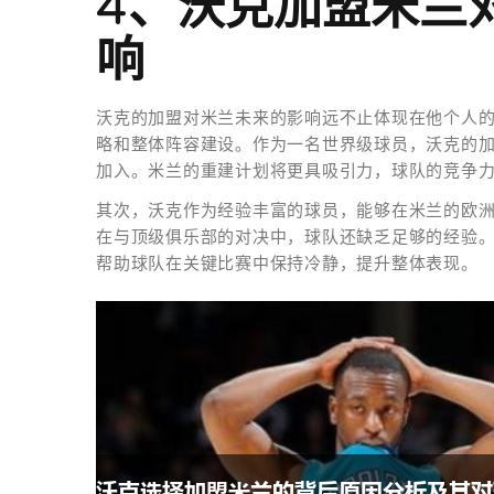
4、沃克加盟米兰
响
沃克的加盟对米兰未来的影响远不止体现在他个人
略和整体阵容建设。作为一名世界级球员，沃克的
加入。米兰的重建计划将更具吸引力，球队的竞争
其次，沃克作为经验丰富的球员，能够在米兰的欧
在与顶级俱乐部的对决中，球队还缺乏足够的经验
帮助球队在关键比赛中保持冷静，提升整体表现。