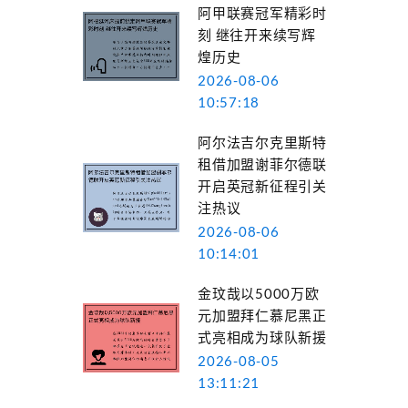
阿甲联赛冠军精彩时
刻 继往开来续写辉
煌历史
2026-08-06
10:57:18
阿尔法吉尔克里斯特
租借加盟谢菲尔德联
开启英冠新征程引关
注热议
2026-08-06
10:14:01
金玟哉以5000万欧
元加盟拜仁慕尼黑正
式亮相成为球队新援
2026-08-05
13:11:21