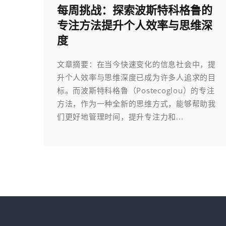
每周挑战：探索波斯特科格鲁的
专注方法提升个人效率与思维深
度
文章摘要：在当今快速变化的信息社会中，提
升个人效率与思维深度已成为许多人追求的目
标。而波斯特科格鲁（Postecoglou）的专注
方法，作为一种全新的思维方式，能够帮助我
们更好地管理时间，提升专注力和...