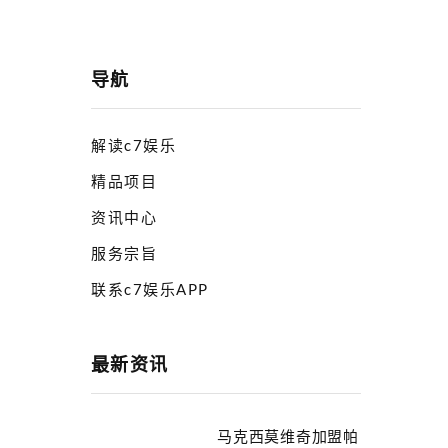
导航
解读c7娱乐
精品项目
资讯中心
服务宗旨
联系c7娱乐APP
最新资讯
马克西莫维奇加盟帕