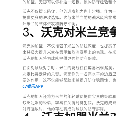
的加盟，无疑可以弥补这一短板，他的防守经验和
沃克不仅擅长防守，他的进攻能力也非常强。作为
提供更多的进攻选择。这与米兰当前的战术风格非
升米兰的整体进攻和防守平衡。
3、沃克对米兰竞
沃克的加盟，不仅增强了米兰的防线深度，也提高
来将极大提升米兰在意甲和欧洲赛场上的表现。在
沃克的加入将为球队提供更强的防守保障。
在面对顶级对手时，米兰的防线往往容易出现漏洞
决定比赛走势的关键。沃克作为一名高水平的边后
要的作用。这不仅能够帮助米兰提升防守稳固性，
c7娱乐APP
沃克的加入还将为米兰的年轻球员提供宝贵的经验
缺乏足够的经验，容易在关键时刻犯错。沃克的成
对阵强敌时，他的存在将成为球队的防守屏障。