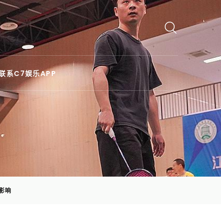
联系C7娱乐APP
影响