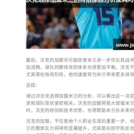
最后，沃克的加盟也可能促使米兰进一步优化其战
加流畅，球队的整体攻防体系也将更加平衡。沃克
尤其是在快攻阶段，他的速度将为米兰带来更多进
总结：
通过对沃克选择加盟米兰的分析，可以看出这一决
求和球队现状紧密相关。沃克的加盟将极大增强米
时，沃克的经验和技术优势，也将帮助米兰在未来
沃克的加盟，不仅是他个人职业生涯的重要一步，
兰的整体实力将得到显著提升，尤其是在防守和反