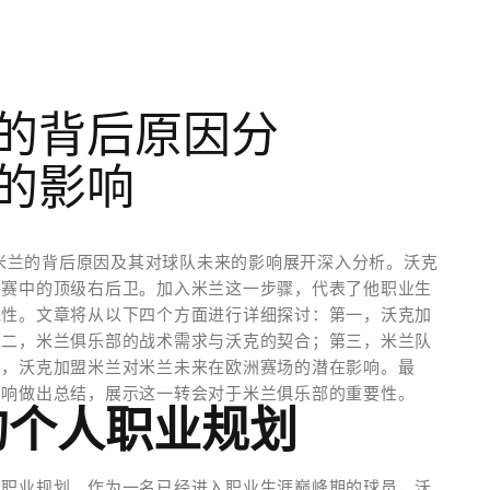
的背后原因分
的影响
盟AC米兰的背后原因及其对球队未来的影响展开深入分析。沃克
联赛中的顶级右后卫。加入米兰这一步骤，代表了他职业生
能性。文章将从以下四个方面进行详细探讨：第一，沃克加
第二，米兰俱乐部的战术需求与沃克的契合；第三，米兰队
四，沃克加盟米兰对米兰未来在欧洲赛场的潜在影响。最
影响做出总结，展示这一转会对于米兰俱乐部的重要性。
的个人职业规划
人职业规划。作为一名已经进入职业生涯巅峰期的球员，沃