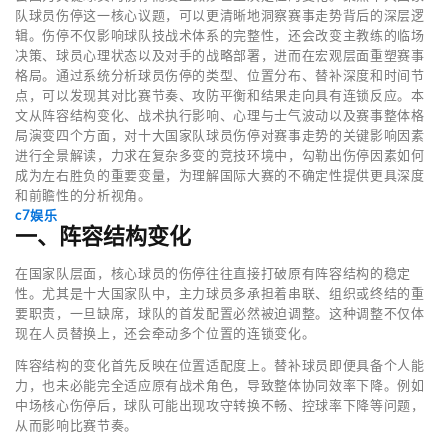
队球员伤停这一核心议题，可以更清晰地洞察赛事走势背后的深层逻
辑。伤停不仅影响球队技战术体系的完整性，还会改变主教练的临场
决策、球员心理状态以及对手的战略部署，进而在宏观层面重塑赛事
格局。通过系统分析球员伤停的类型、位置分布、替补深度和时间节
点，可以发现其对比赛节奏、攻防平衡和结果走向具有连锁反应。本
文从阵容结构变化、战术执行影响、心理与士气波动以及赛事整体格
局演变四个方面，对十大国家队球员伤停对赛事走势的关键影响因素
进行全景解读，力求在复杂多变的竞技环境中，勾勒出伤停因素如何
成为左右胜负的重要变量，为理解国际大赛的不确定性提供更具深度
和前瞻性的分析视角。
c7娱乐
一、阵容结构变化
在国家队层面，核心球员的伤停往往直接打破原有阵容结构的稳定
性。尤其是十大国家队中，主力球员多承担着串联、组织或终结的重
要职责，一旦缺席，球队的首发配置必然被迫调整。这种调整不仅体
现在人员替换上，还会牵动多个位置的连锁变化。
阵容结构的变化首先反映在位置适配度上。替补球员即便具备个人能
力，也未必能完全适应原有战术角色，导致整体协同效率下降。例如
中场核心伤停后，球队可能出现攻守转换不畅、控球率下降等问题，
从而影响比赛节奏。