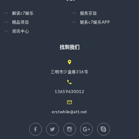
解读c7娱乐
服务宗旨
精品项目
联系c7娱乐APP
资讯中心
找到我们
三明市少盒巷316号
13659630012
erstwhile@att.net