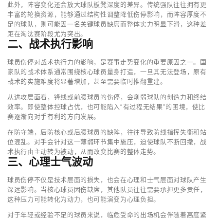
此外，阵容变化还会放大球队板凳深度的差异。传统强队往往拥有更
丰富的轮换资源，能够通过结构性调整降低伤停影响，而阵容厚度不
足的球队，则可能因一名关键球员缺席而整体实力明显下滑，这种差
距在淘汰赛阶段尤为突出。
二、战术执行影响
球员伤停对战术执行力的影响，是赛事走势变化的重要原因之一。国
家队的战术体系通常围绕核心球员量身打造，一旦其无法登场，原有
战术的实施难度将显著增加，甚至需要临时推翻重建。
从进攻层面看，锋线或前腰球员的伤停，会削弱球队的创造力和终结
效率。即使整体控球占优，也可能陷入“有过程无结果”的困境，使比
赛逐渐向对手有利的方向发展。
在防守端，后防核心或后腰球员的缺阵，往往导致防线指挥失衡和站
位混乱。对手会针对这一薄弱环节集中施压，迫使球队不断回撤，战
术执行由主动转为被动，从而改变比赛的整体走势。
三、心理士气波动
球员伤停不仅是技术层面的损失，也会在心理和士气层面对球队产生
深远影响。当核心球员因伤缺席，其他队员往往需要承担更多责任，
这种压力可能转化为动力，也可能演变为心理负担。
对于年轻或经验不足的球员来说，临危受命的出场机会伴随着高度紧