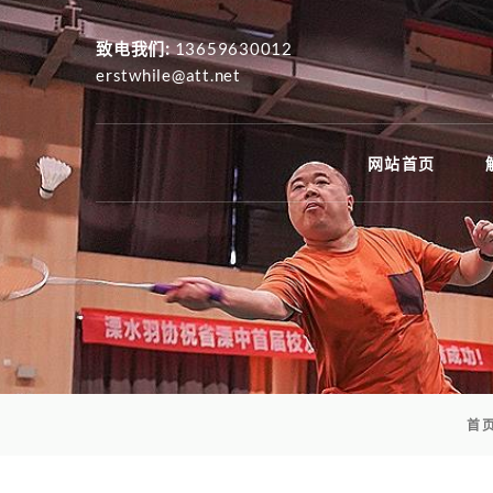
致电我们:
13659630012
erstwhile@att.net
网站首页
首