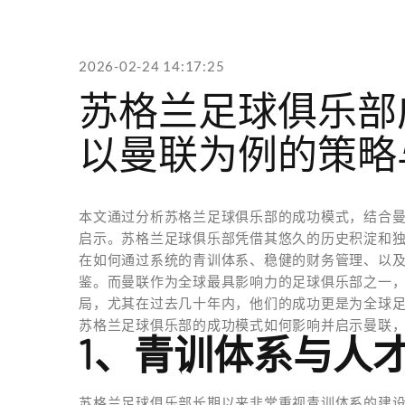
2026-02-24 14:17:25
苏格兰足球俱乐部
以曼联为例的策略
本文通过分析苏格兰足球俱乐部的成功模式，结合
启示。苏格兰足球俱乐部凭借其悠久的历史积淀和
在如何通过系统的青训体系、稳健的财务管理、以
鉴。而曼联作为全球最具影响力的足球俱乐部之一
局，尤其在过去几十年内，他们的成功更是为全球
苏格兰足球俱乐部的成功模式如何影响并启示曼联
1、青训体系与人
苏格兰足球俱乐部长期以来非常重视青训体系的建