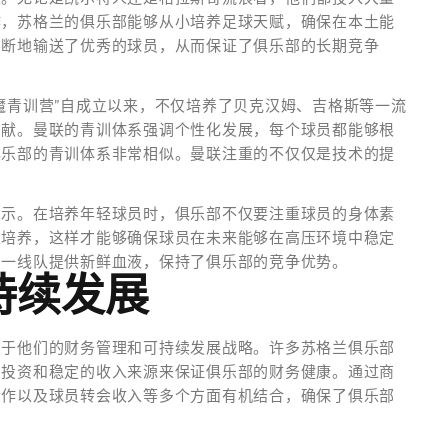
作，苏格兰的俱乐部能够从小培养足球天赋，确保在本土能
不断地输送了优秀的球员，从而保证了俱乐部的长期竞争
魔青训营”自成立以来，不仅培养了贝克汉姆、吉格斯等一流
贡献。曼联的青训体系强调个性化发展，每个球员都能够根
俱乐部的青训体系非常相似。曼联注重的不仅仅是技术的提
启示。在培养年轻球员时，俱乐部不仅要注重球员的身体素
以培养，这样才能够确保球员在未来能够在高压环境中稳定
为一线队提供新鲜血液，保持了俱乐部的竞争优势。
持续发展
在于他们的财务管理和可持续发展战略。许多苏格兰俱乐部
的投资和稳定的收入来源来保证俱乐部的财务健康。通过商
合作以及球员转会收入等多个方面有机结合，确保了俱乐部