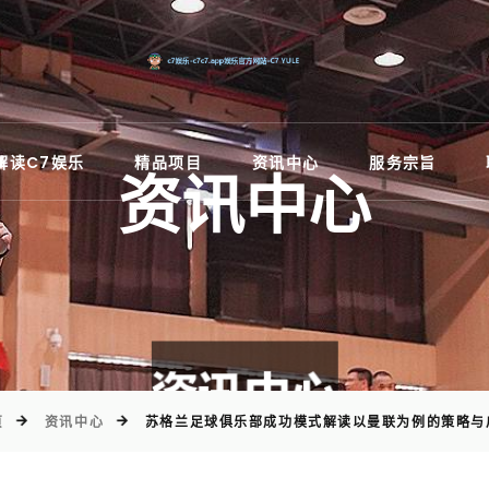
)
解读C7娱乐
精品项目
资讯中心
服务宗旨
资讯中心
页
资讯中心
苏格兰足球俱乐部成功模式解读以曼联为例的策略与