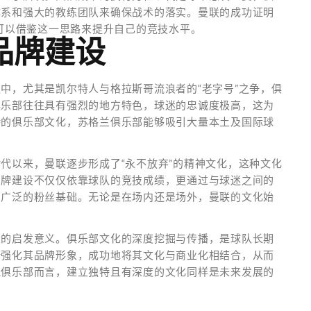
体系和强大的教练团队来确保战术的落实。曼联的成功证明
样可以借鉴这一思路来提升自己的竞技水平。
品牌建设
中，尤其是凯尔特人与格拉斯哥流浪者的“老字号”之争，俱
俱乐部往往具有强烈的地方特色，球迷的忠诚度极高，这为
特的俱乐部文化，苏格兰俱乐部能够吸引大量本土及国际球
代以来，曼联逐步形成了“永不放弃”的精神文化，这种文化
品牌建设不仅仅依靠球队的竞技成绩，更通过与球迷之间的
了广泛的粉丝基础。无论是在场内还是场外，曼联的文化始
大的启发意义。俱乐部文化的深度挖掘与传播，是球队长期
断强化其品牌形象，成功地将其文化与商业化相结合，从而
他俱乐部而言，建立独特且有深度的文化同样是未来发展的