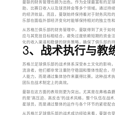
曼联的财务管理也颇为出色。作为全球最富有的足
助、比赛日收入以及球员转会等多个领域。通过持
的经济效益。而且，曼联始终保持着对于财务风险
乐部在面临外部经济变化时能够保持相对的独立性
从苏格兰俱乐部的财务管理中，曼联得到了关于如
应与其竞技目标相结合，避免过度依赖短期的资金
化的收入渠道和稳健的财务策略，确保了俱乐部的
3、战术执行与教
苏格兰足球俱乐部的战术体系深受本土文化的影响
流浪者，他们都非常注重防守稳固和整体性配合，
人能力，而是通过集体协作来赢得比赛。这种战术
团队在战术制定上的高效。
曼联在这方面的表现则更为突出。尤其是在弗格森
的是“高压迫、高反击”的战术风格，整个队伍在战
星球员，而是通过整体的运作与各个环节的紧密配
从苏格兰足球俱乐部的战术成功经验来看，曼联也