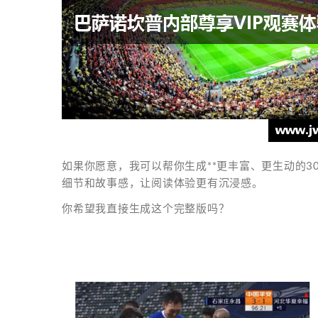
如果你愿意，我可以帮你生成**更丰富、更生动的3
细节和故事感，让阅读体验更有沉浸感。
你希望我直接生成这个完整版吗？