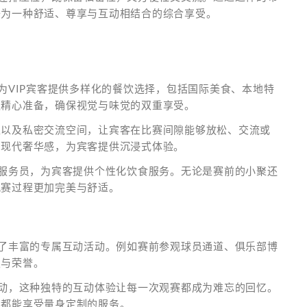
升为一种舒适、尊享与互动相结合的综合享受。
为VIP宾客提供多样化的餐饮选择，包括国际美食、本地特
队精心准备，确保视觉与味觉的双重享受。
区以及私密交流空间，让宾客在比赛间隙能够放松、交流或
与现代奢华感，为宾客提供沉浸式体验。
制服务员，为宾客提供个性化饮食服务。无论是赛前的小聚还
观赛过程更加完美与舒适。
计了丰富的专属互动活动。例如赛前参观球员通道、俱乐部博
史与荣誉。
活动，这种独特的互动体验让每一次观赛都成为难忘的回忆。
人都能享受量身定制的服务。