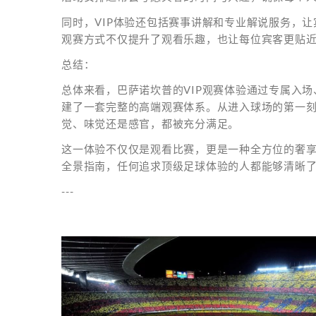
同时，VIP体验还包括赛事讲解和专业解说服务，
观赛方式不仅提升了观看乐趣，也让每位宾客更贴
总结：
总体来看，巴萨诺坎普的VIP观赛体验通过专属入
建了一套完整的高端观赛体系。从进入球场的第一
觉、味觉还是感官，都被充分满足。
这一体验不仅仅是观看比赛，更是一种全方位的奢
全景指南，任何追求顶级足球体验的人都能够清晰了
---