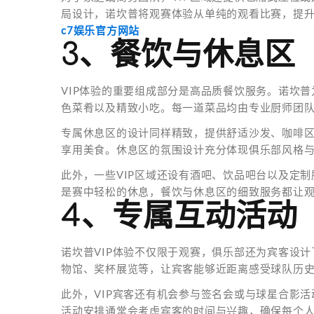
局设计，诺坎普将观赛体验从单纯的观看比赛，提
c7娱乐官方网站
3、餐饮与休息区
VIP体验的重要组成部分是高品质餐饮服务。诺坎普
色菜肴以及精致小吃。每一道菜品均由专业厨师团
专属休息区的设计同样精致，提供舒适沙发、咖啡
享用美食。休息区的氛围设计充分体现俱乐部风格
此外，一些VIP区域还设有酒吧、饮品吧台以及定
是赛中轻松的休息，餐饮与休息区的细致服务都让
4、专属互动活动
诺坎普VIP体验不仅限于观赛，俱乐部还为宾客设
物馆、奖杯展览等，让宾客能够近距离感受球队历
此外，VIP宾客还有机会参与签名会或与球星合影
活动安排通常会考虑宾客的时间与兴趣，确保每个