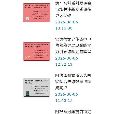
纳辛奈科斯引发转会
市场关注新赛季期待
更大突破
2026-08-06
13:16:00
雷纳德女足传奇中卫
依然稳健展现巅峰实
力引领球队走向辉煌
2026-08-06
12:32:13
阿约泽佩雷斯入选国
家队后进球效率飞跃
成亮点
2026-08-06
11:43:17
阿根廷河床提前锁定