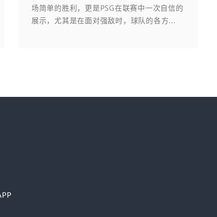
场简单的胜利，更是PSG在联赛中一次自信的
展示，尤其是在面对强敌时，球队的各方...
PP