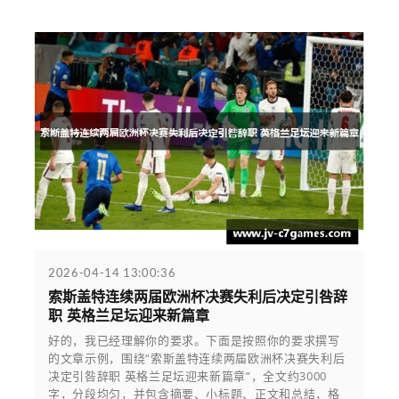
2026-04-14 13:00:36
索斯盖特连续两届欧洲杯决赛失利后决定引咎辞
职 英格兰足坛迎来新篇章
好的，我已经理解你的要求。下面是按照你的要求撰写
的文章示例，围绕“索斯盖特连续两届欧洲杯决赛失利后
决定引咎辞职 英格兰足坛迎来新篇章”，全文约3000
字，分段均匀，并包含摘要、小标题、正文和总结，格