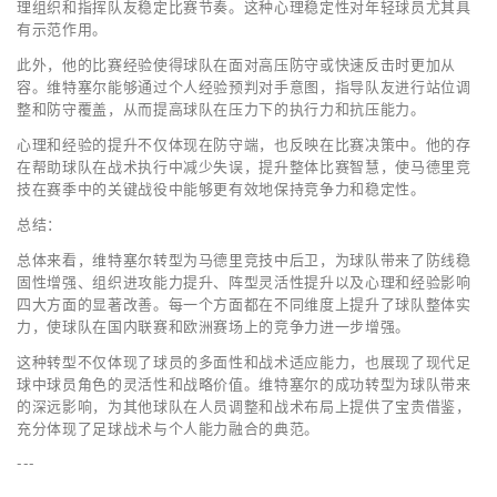
理组织和指挥队友稳定比赛节奏。这种心理稳定性对年轻球员尤其具
有示范作用。
此外，他的比赛经验使得球队在面对高压防守或快速反击时更加从
容。维特塞尔能够通过个人经验预判对手意图，指导队友进行站位调
整和防守覆盖，从而提高球队在压力下的执行力和抗压能力。
心理和经验的提升不仅体现在防守端，也反映在比赛决策中。他的存
在帮助球队在战术执行中减少失误，提升整体比赛智慧，使马德里竞
技在赛季中的关键战役中能够更有效地保持竞争力和稳定性。
总结：
总体来看，维特塞尔转型为马德里竞技中后卫，为球队带来了防线稳
固性增强、组织进攻能力提升、阵型灵活性提升以及心理和经验影响
四大方面的显著改善。每一个方面都在不同维度上提升了球队整体实
力，使球队在国内联赛和欧洲赛场上的竞争力进一步增强。
这种转型不仅体现了球员的多面性和战术适应能力，也展现了现代足
球中球员角色的灵活性和战略价值。维特塞尔的成功转型为球队带来
的深远影响，为其他球队在人员调整和战术布局上提供了宝贵借鉴，
充分体现了足球战术与个人能力融合的典范。
---