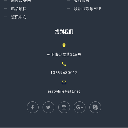
解读c7娱乐
服务宗旨
精品项目
联系c7娱乐APP
资讯中心
找到我们
三明市少盒巷316号
13659630012
erstwhile@att.net