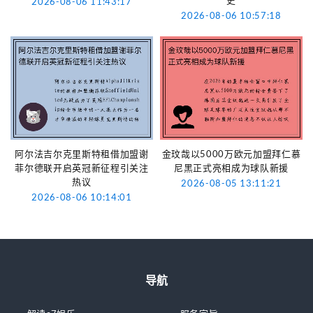
史
2026-08-06 11:43:17
2026-08-06 10:57:18
阿尔法吉尔克里斯特租借加盟谢
金玟哉以5000万欧元加盟拜仁慕
菲尔德联开启英冠新征程引关注
尼黑正式亮相成为球队新援
热议
2026-08-05 13:11:21
2026-08-06 10:14:01
导航