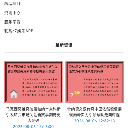
精品项目
资讯中心
服务宗旨
联系c7娱乐APP
最新资讯
马克西莫维奇加盟帕纳辛奈科斯
雷纳德女足传奇中卫依然稳健展
引发转会市场关注新赛季期待更
现巅峰实力引领球队走向辉煌
大突破
2026-08-06 12:32:13
2026-08-06 13:16:00