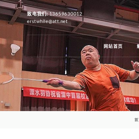
致电我们:
13659630012
erstwhile@att.net
网站首页
首