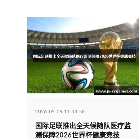
2026-05-09 11:34:58
国际足联推出全天候随队医疗监
测保障2026世界杯健康竞技