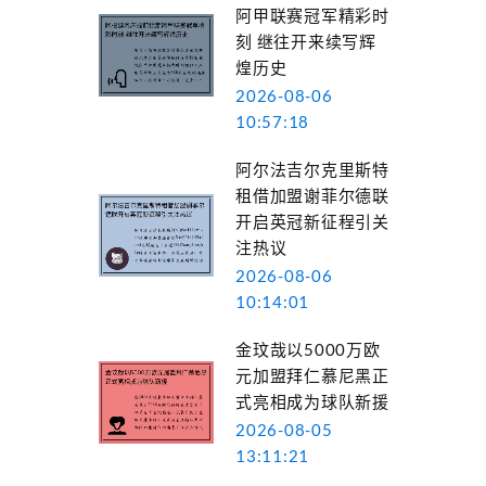
阿甲联赛冠军精彩时
刻 继往开来续写辉
煌历史
2026-08-06
10:57:18
阿尔法吉尔克里斯特
租借加盟谢菲尔德联
开启英冠新征程引关
注热议
2026-08-06
10:14:01
金玟哉以5000万欧
元加盟拜仁慕尼黑正
式亮相成为球队新援
2026-08-05
13:11:21