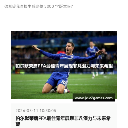
你希望我直接生成完整 3000 字版本吗？
2026-05-11 10:30:05
帕尔默荣膺PFA最佳青年展现非凡潜力与未来希
望