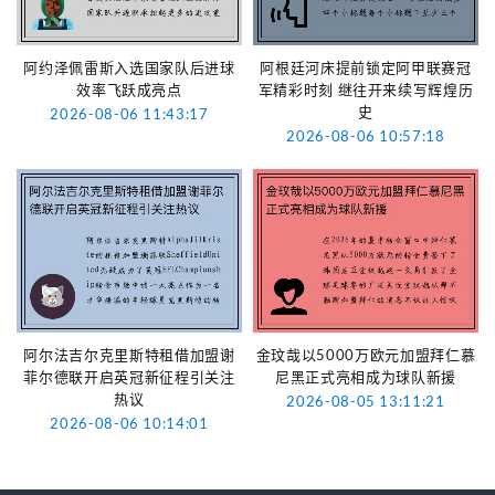
阿约泽佩雷斯入选国家队后进球
阿根廷河床提前锁定阿甲联赛冠
效率飞跃成亮点
军精彩时刻 继往开来续写辉煌历
史
2026-08-06 11:43:17
2026-08-06 10:57:18
阿尔法吉尔克里斯特租借加盟谢
金玟哉以5000万欧元加盟拜仁慕
菲尔德联开启英冠新征程引关注
尼黑正式亮相成为球队新援
热议
2026-08-05 13:11:21
2026-08-06 10:14:01