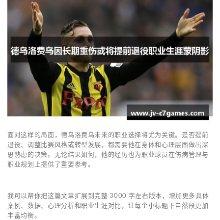
面对这样的局面，德乌洛费乌未来的职业选择将尤为关键。是否提前
退役、调整比赛风格或转型发展，都需要他在身体和心理层面做出深
思熟虑的决策。无论结果如何，他的经历也为职业球员在伤病管理与
职业规划上提供了重要参考。
---
我可以帮你把这篇文章扩展到完整 3000 字左右版本，增加更多具体
案例、数据、心理分析和职业生涯对比，让每个小标题下自然段更加
丰富均衡。