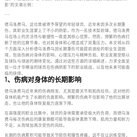
影”的文章示例：
---
德乌洛费乌，这位曾被寄予厚望的年轻球员，近年来因多次长期重
伤，其职业生涯蒙上了不小的阴影。作为一名技术型前锋，德乌洛费
乌在场上的灵活性与敏捷性一直是其核心优势。然而，频繁的伤病打
断了他的比赛节奏，也对其身体和心理造成了双重压力。本文将从四
个方面深入分析德乌洛费乌因长期重伤可能提前退役的职业生涯困
境，包括伤病对身体的影响、心理压力与精神负担、职业发展受限以
及球队与球迷的期待变化。通过对这些方面的详细阐述，力求全面呈
现一位才华横溢的球员在伤病阴影下的职业挑战，以及他未来可能面
临的抉择。
1、伤病对身体的长期影响
德乌洛费乌近年来的伤病频发，尤其是膝关节和肌肉拉伤，这对他的
身体机能产生了长期的负面影响。频繁的伤病不仅影响了他的比赛状
态，也让他的身体恢复能力逐渐下降。
在高强度的职业比赛中，球员的身体需要承受极大的负荷，而德乌洛
费乌每次伤病后的康复期都可能导致身体素质下降，肌肉力量和耐力
不足，从而增加再次受伤的风险。
长期的伤病累积可能导致关节损伤和慢性疼痛，这不仅让训练受限，