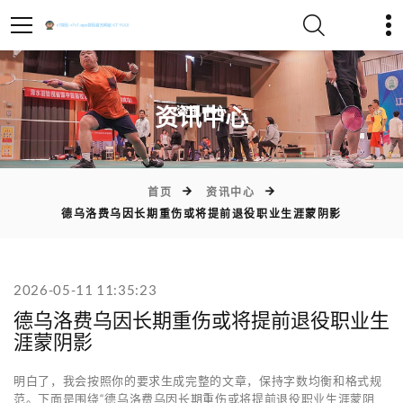
)
资讯中心
首页
资讯中心
德乌洛费乌因长期重伤或将提前退役职业生涯蒙阴影
2026-05-11 11:35:23
德乌洛费乌因长期重伤或将提前退役职业生
涯蒙阴影
明白了，我会按照你的要求生成完整的文章，保持字数均衡和格式规
范。下面是围绕“德乌洛费乌因长期重伤或将提前退役职业生涯蒙阴