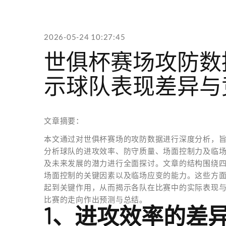
2026-05-24 10:27:45
世俱杯赛场攻防数
示球队表现差异与
文章摘要：
本文通过对世俱杯赛场的攻防数据进行深度分析，
分析球队的进攻效率、防守质量、场面控制力及临
及未来发展的潜力进行全面探讨。文章的结构围绕
场面控制的关键因素以及临场应变的能力。这些方
起到关键作用，从而揭示各队在比赛中的实际表现
比赛的走向作出预测与总结。
1、进攻效率的差