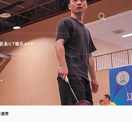
联系C7娱乐APP
技趋势