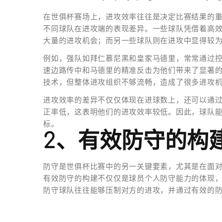
在世俱杯赛场上，进攻效率往往是决定比赛结果的
不同球队在进攻端的表现差异。一些球队凭借着高
大量的进攻机会；而另一些球队则在进攻中显得较
例如，强队如拜仁慕尼黑和皇家马德里，常常通过
速边路传中和马德里的精准反击为他们带来了显著
技术，但整体进攻组织不够流畅，造成了很多进攻
进攻效率的差异不仅仅体现在进球数上，还可以通
正率低，这表明他们的进攻效率较低。因此，球队
标。
2、有效防守的构
防守是世俱杯比赛中的另一关键要素，尤其是在面
有效防守的构建不仅仅是球员个人防守能力的体现
防守球队往往能够压制对方的进攻，并通过有效的