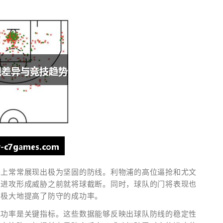
场上常常展现出极为坚固的防线。利物浦的高位逼抢和尤文
方进攻形成威胁之前就将球截断。同时，球队的门将表现也
，极大地提高了防守的成功率。
成功率是关键指标。这些数据能够反映出球队防线的稳定性