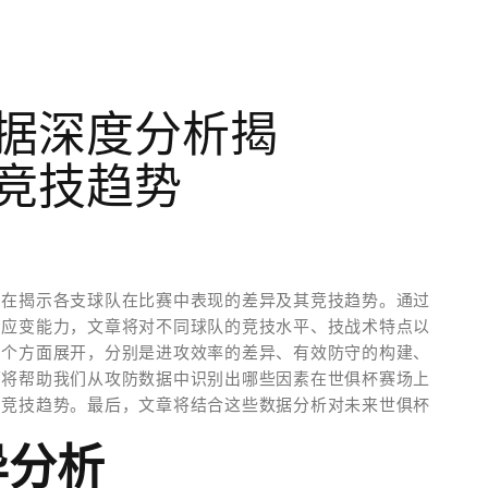
据深度分析揭
竞技趋势
旨在揭示各支球队在比赛中表现的差异及其竞技趋势。通过
场应变能力，文章将对不同球队的竞技水平、技战术特点以
四个方面展开，分别是进攻效率的差异、有效防守的构建、
面将帮助我们从攻防数据中识别出哪些因素在世俱杯赛场上
与竞技趋势。最后，文章将结合这些数据分析对未来世俱杯
异分析