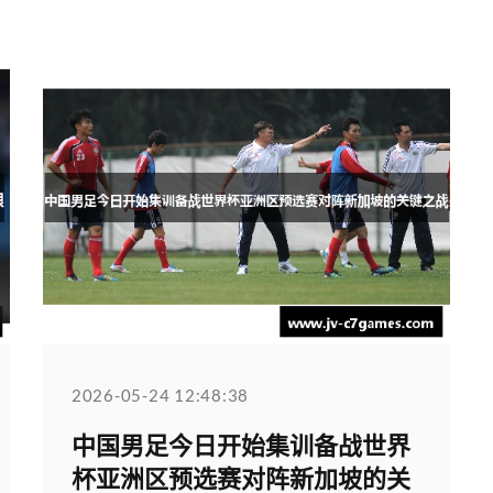
2026-05-24 12:48:38
中国男足今日开始集训备战世界
杯亚洲区预选赛对阵新加坡的关