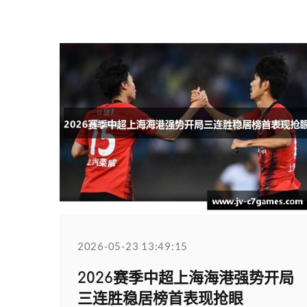
2026-05-23 13:49:15
2026赛季中超上海海港强势开局
三连胜稳居榜首表现抢眼