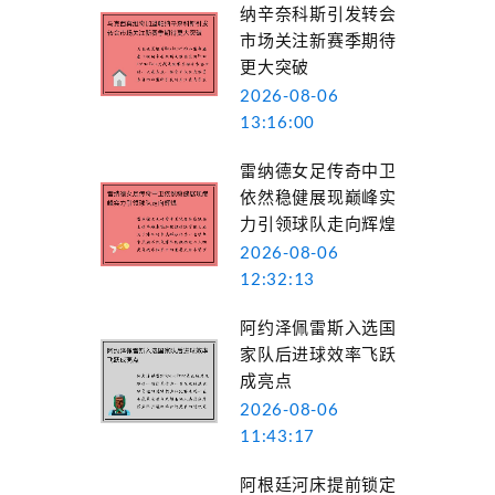
纳辛奈科斯引发转会
市场关注新赛季期待
更大突破
2026-08-06
13:16:00
雷纳德女足传奇中卫
依然稳健展现巅峰实
力引领球队走向辉煌
2026-08-06
12:32:13
阿约泽佩雷斯入选国
家队后进球效率飞跃
成亮点
2026-08-06
11:43:17
阿根廷河床提前锁定