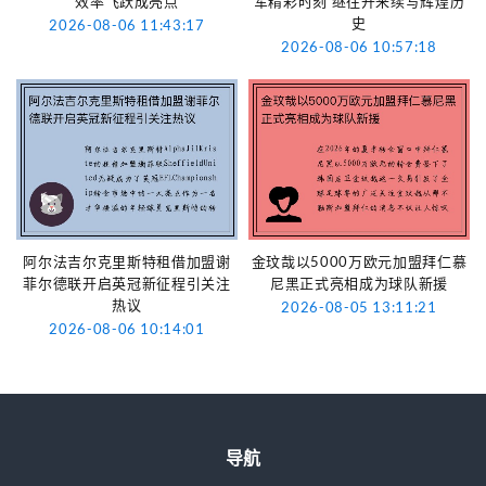
效率飞跃成亮点
军精彩时刻 继往开来续写辉煌历
史
2026-08-06 11:43:17
2026-08-06 10:57:18
阿尔法吉尔克里斯特租借加盟谢
金玟哉以5000万欧元加盟拜仁慕
菲尔德联开启英冠新征程引关注
尼黑正式亮相成为球队新援
热议
2026-08-05 13:11:21
2026-08-06 10:14:01
导航