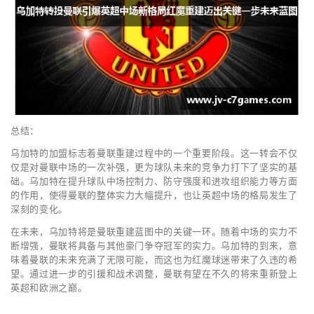
总结：
乌加特的加盟标志着曼联重建过程中的一个重要阶段。这一转会不仅
仅是对曼联中场的一次补强，更为球队未来的竞争力打下了坚实的基
础。乌加特在提升球队中场控制力、防守强度和进攻组织能力等方面
的作用，使得曼联的整体实力大幅提升，也让英超中场的格局发生了
深刻的变化。
在未来，乌加特将是曼联重建蓝图中的关键一环。随着中场的实力不
断增强，曼联将具备与其他豪门争夺冠军的实力。乌加特的到来，意
味着曼联的未来充满了无限可能，而这也为红魔球迷带来了久违的希
望。通过进一步的引援和战术调整，曼联有望在不久的将来重新登上
英超和欧洲之巅。