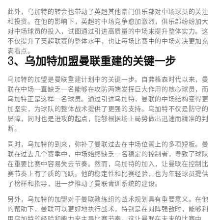
此外，乌加特的转会也带动了英超其他豪门俱乐部对中场球员的关注
和投资。在他的影响下，英超的中场竞争愈加激烈，俱乐部纷纷加大
对中场球员的投入，试图通过引进高质量的中场来提升整体实力。这
不仅提升了英超联赛的整体水平，也让每场比赛中的中场对决更加充
满看点。
3、乌加特加盟曼联重建的关键一步
乌加特的加盟是曼联重建计划中的关键一步。自弗格森时代以来，曼
联在中场一直缺乏一名能够在攻防两端发挥巨大作用的核心球员，而
乌加特正是这样一名球员。通过引进乌加特，曼联的中场结构变得更
加坚实，为球队的整体战术提供了更强的支持。乌加特不仅是防守的
屏障，同时也是进攻的起点，能够根据场上局势做出迅速而精准的判
断。
同时，乌加特的到来，弥补了曼联过去在中场位置上的多项短板。曼
联在过去几个赛季中，中场始终缺乏一名稳定的控制者，导致了球队
在重要比赛中容易失去节奏。然而，乌加特的加入，让曼联在控制比
赛节奏上有了质的飞跃。他的稳定性和比赛经验，也为年轻球员提供
了榜样和指导，进一步推动了曼联青训系统的建设。
另外，乌加特的加盟对于曼联教练组的战术规划具有重要意义。在他
的帮助下，曼联可以更好地执行战术，特别是在对阵强敌时，能够利
用乌加特的经验和能力来主导比赛节奏。这让曼联在未来的比赛中，