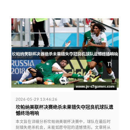
2026-05-29 13:46:26
坎帕纳美联杯决赛绝杀未果错失夺冠良机球队遗
憾终场哨响
本文旨在详细分析坎帕纳美联杯决赛中，球队在最后时
刻错失绝杀机会，未能如愿夺冠的遗憾情形。文章将从