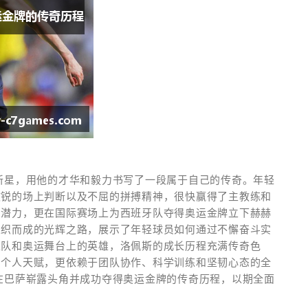
新星，用他的才华和毅力书写了一段属于自己的传奇。年轻
敏锐的场上判断以及不屈的拼搏精神，很快赢得了主教练和
的潜力，更在国际赛场上为西班牙队夺得奥运金牌立下赫赫
交织而成的光辉之路，展示了年轻球员如何通过不懈奋斗实
家队和奥运舞台上的英雄，洛佩斯的成长历程充满传奇色
自个人天赋，更依赖于团队协作、科学训练和坚韧心态的全
在巴萨崭露头角并成功夺得奥运金牌的传奇历程，以期全面