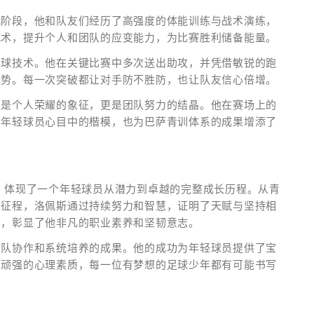
战阶段，他和队友们经历了高强度的体能训练与战术演练，
战术，提升个人和团队的应变能力，为比赛胜利储备能量。
传球技术。他在关键比赛中多次送出助攻，并凭借敏锐的跑
优势。每一次突破都让对手防不胜防，也让队友信心倍增。
仅是个人荣耀的象征，更是团队努力的结晶。他在赛场上的
为年轻球员心目中的楷模，也为巴萨青训体系的成果增添了
，体现了一个年轻球员从潜力到卓越的完整成长历程。从青
耀征程，洛佩斯通过持续努力和智慧，证明了天赋与坚持相
破，彰显了他非凡的职业素养和坚韧意志。
团队协作和系统培养的成果。他的成功为年轻球员提供了宝
和顽强的心理素质，每一位有梦想的足球少年都有可能书写