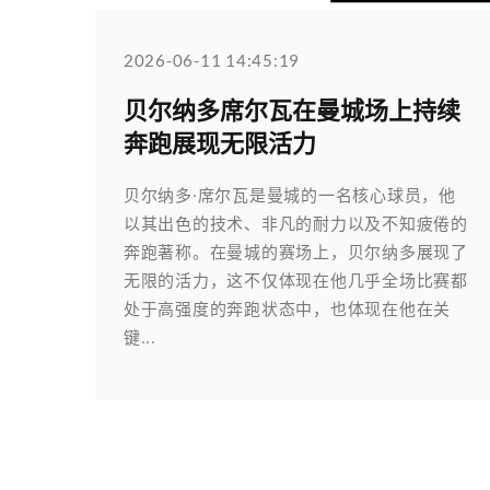
2026-06-11 14:45:19
贝尔纳多席尔瓦在曼城场上持续
奔跑展现无限活力
贝尔纳多·席尔瓦是曼城的一名核心球员，他
以其出色的技术、非凡的耐力以及不知疲倦的
奔跑著称。在曼城的赛场上，贝尔纳多展现了
无限的活力，这不仅体现在他几乎全场比赛都
处于高强度的奔跑状态中，也体现在他在关
键...