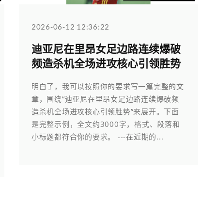
2026-06-12 12:36:22
迪亚尼在里昂女足边路连续爆破
频造杀机全场进攻核心引领胜势
明白了，我可以按照你的要求写一篇完整的文
章，围绕“迪亚尼在里昂女足边路连续爆破频
造杀机全场进攻核心引领胜势”来展开。下面
是完整示例，全文约3000字，格式、段落和
小标题都符合你的要求。 ---在近期的...