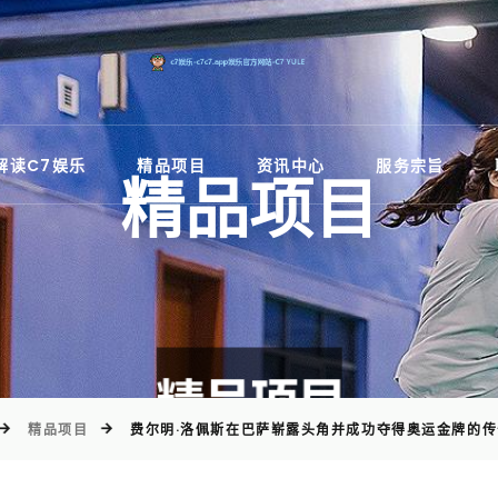
)
解读C7娱乐
精品项目
资讯中心
服务宗旨
精品项目
精品项目
费尔明·洛佩斯在巴萨崭露头角并成功夺得奥运金牌的