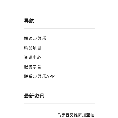
导航
解读c7娱乐
精品项目
资讯中心
服务宗旨
联系c7娱乐APP
最新资讯
马克西莫维奇加盟帕