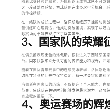
随着比赛经验的积累，洛佩斯逐渐成为球队不可或
之下冷静处理球权，为球队创造出多次得分机会。球
的传控精髓。
在一线队的成长过程中，洛佩斯也经历了挫折与挑
苦训练和心理调适，他成功突破困境，实现了从潜
际赛场的卓越表现打下了坚实基础。
3、国家队的荣耀
在俱乐部表现出色的洛佩斯，很快进入了西班牙国
台。国家队教练充分认可他的传控能力和视野，开
随着在国际青年赛事中的连续亮眼表现，洛佩斯逐
球队在紧张的比赛中保持稳定。每一次关键传球和
洛佩斯在国家队的历练，不仅提升了个人能力，也
节奏，使球队在关键时刻能够发挥最大潜力。这段
奇旅程的重要一环。
4、奥运赛场的辉