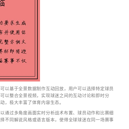
台可以基于全景数据制作互动回放，用户可以选择特定球员
台可以整合全景视频，实现球迷之间的互动讨论和即时分
互动，极大丰富了体育内容生态。
可以通过多角度画面实时分析战术布置、球员动作和比赛细
选择不同解说风格或语言版本，使得全球球迷在同一场赛事