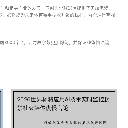
价值和相关产业的发展，同时为全球球迷提供了更加沉浸、
实践，必将成为未来体育赛事技术升级的标杆，为全球体育观
确3000字**，让每段字数更加均匀，并保证整体阅读流