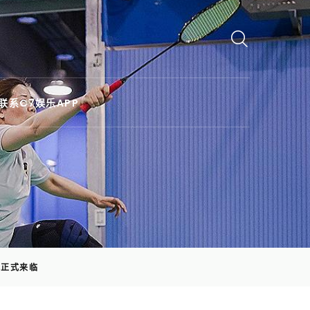
联系C7娱乐APP
代正式来临