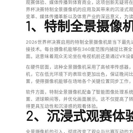
观赛体验、媒体传播到体育商业，这项创新无疑将在
界杯决赛特制全景摄像机的应用及其带来的沉浸式
变革、媒体传播革新以及体育产业的深远意义，为
1、特制全景摄像
2026世界杯决赛启用的特制全景摄像机是当下最
接技术。每台摄像机能够在360度范围内捕捉比赛
面。这意味着观众无论坐在电视机前还是通过VR设
在硬件层面，这种全景摄像机采用了高帧率传感器
机，它在低光环境下的表现也更加出色，保证晚间
置，使得摄像机能够在场地各个关键位置同步工作
软件方面，特制全景摄像机配备了智能图像处理系统
置、进球瞬间等，并优化画面展示。这不仅提高了
得更具互动性和沉浸感的观看体验。
2、沉浸式观赛体
全景摄像机的引入，彻底改变了观众与比赛互动的