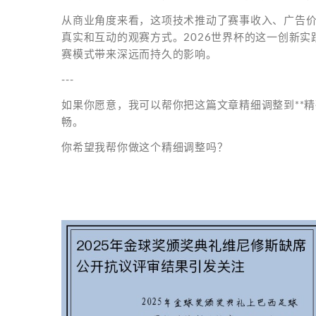
从商业角度来看，这项技术推动了赛事收入、广告
真实和互动的观赛方式。2026世界杯的这一创新
赛模式带来深远而持久的影响。
---
如果你愿意，我可以帮你把这篇文章精细调整到**精
畅。
你希望我帮你做这个精细调整吗？