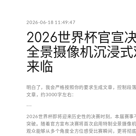
2026-06-18 11:49:47
2026世界杯官宣
全景摄像机沉浸式
来临
明白了，我会严格按照你的要求生成文章，控制段落
文章，约3000字左右：
---
2026世界杯即将迎来历史性的决赛时刻，本届赛
突破。随着官方宣布决赛将首次启用特制全景摄像
观众能够从多个角度全方位感受比赛瞬间，更将彻