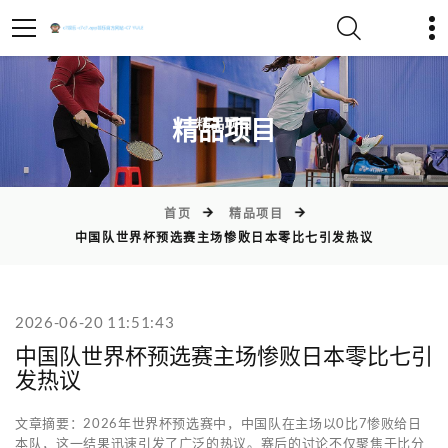
)
精品项目
首页
精品项目
中国队世界杯预选赛主场惨败日本零比七引发热议
2026-06-20 11:51:43
中国队世界杯预选赛主场惨败日本零比七引
发热议
文章摘要：2026年世界杯预选赛中，中国队在主场以0比7惨败给日
本队，这一结果迅速引发了广泛的热议。赛后的讨论不仅聚焦于比分