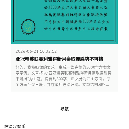
2026-06-21 10:02:12
亚冠精英联赛利雅得新月豪取连胜势不可挡
好的，我按照你的要求，生成一篇完整的3000字左右文
章示例。文章将以“亚冠精英联赛利雅得新月豪取连胜势
不可挡”为主题，摘要约300字，正文分为四个方面，每
个方面至少三段，并在最后总结归纳。文章结构和格...
导航
解读c7娱乐