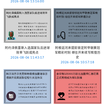
2026-08-06 13:16:00
阿约泽佩雷斯入选国家队后进球
阿根廷河床提前锁定阿甲联赛冠
效率飞跃成亮点
军精彩时刻 继往开来续写辉煌历
史
2026-08-06 11:43:17
2026-08-06 10:57:18