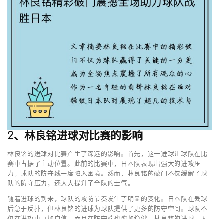
2、林良铭进球对比赛的影响
林良铭的进球对比赛产生了深远的影响。首先，这一进球让球队在比
赛中占据了主动位置。此前的比赛中，日本队表现出强大的进攻压
力，球队的防守线一度陷入困境。然而，林良铭的破门不仅缓解了球
队的防守压力，还大大提升了全队的士气。
随着进球的到来，球队的攻防节奏发生了明显的变化。日本队在丢球
后急于反扑，但林良铭的进球为球队提供了更多的防守空间。球队不
仅在进攻中更加自信，而且在防守端也愈加稳健。林良铭的进球，无