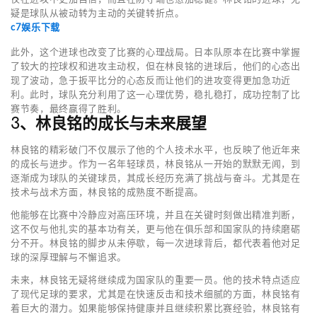
疑是球队从被动转为主动的关键转折点。
c7娱乐下载
此外，这个进球也改变了比赛的心理战局。日本队原本在比赛中掌握
了较大的控球权和进攻主动权，但在林良铭的进球后，他们的心态出
现了波动，急于扳平比分的心态反而让他们的进攻变得更加急功近
利。此时，球队充分利用了这一心理优势，稳扎稳打，成功控制了比
赛节奏，最终赢得了胜利。
3、林良铭的成长与未来展望
林良铭的精彩破门不仅展示了他的个人技术水平，也反映了他近年来
的成长与进步。作为一名年轻球员，林良铭从一开始的默默无闻，到
逐渐成为球队的关键球员，其成长经历充满了挑战与奋斗。尤其是在
技术与战术方面，林良铭的成熟度不断提高。
他能够在比赛中冷静应对高压环境，并且在关键时刻做出精准判断，
这不仅与他扎实的基本功有关，更与他在俱乐部和国家队的持续磨砺
分不开。林良铭的脚步从未停歇，每一次进球背后，都代表着他对足
球的深厚理解与不懈追求。
未来，林良铭无疑将继续成为国家队的重要一员。他的技术特点适应
了现代足球的要求，尤其是在快速反击和技术细腻的方面，林良铭有
着巨大的潜力。如果能够保持健康并且继续积累比赛经验，林良铭有