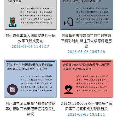
阿约泽佩雷斯入选国家队后进球
阿根廷河床提前锁定阿甲联赛冠
效率飞跃成亮点
军精彩时刻 继往开来续写辉煌历
史
2026-08-06 11:43:17
2026-08-06 10:57:18
阿尔法吉尔克里斯特租借加盟谢
金玟哉以5000万欧元加盟拜仁慕
菲尔德联开启英冠新征程引关注
尼黑正式亮相成为球队新援
热议
2026-08-05 13:11:21