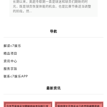
长期以来，英超冬歇期一直是球迷和球员们期盼的时
光，既是球员恢复体能的机会，也是比赛节奏适当调整
的阶段。然...
导航
解读c7娱乐
精品项目
资讯中心
服务宗旨
联系c7娱乐APP
最新资讯