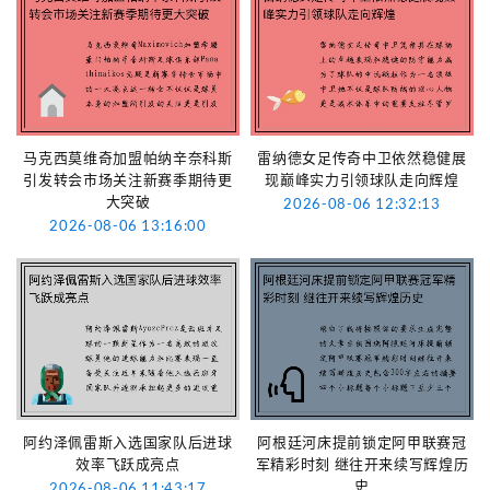
马克西莫维奇加盟帕纳辛奈科斯
雷纳德女足传奇中卫依然稳健展
引发转会市场关注新赛季期待更
现巅峰实力引领球队走向辉煌
大突破
2026-08-06 12:32:13
2026-08-06 13:16:00
阿约泽佩雷斯入选国家队后进球
阿根廷河床提前锁定阿甲联赛冠
效率飞跃成亮点
军精彩时刻 继往开来续写辉煌历
史
2026-08-06 11:43:17