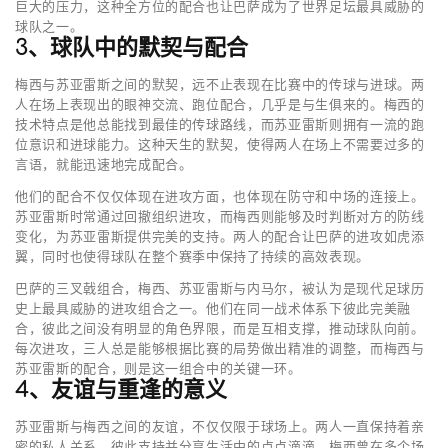
巨大的压力，这种全方位的配合也让巴萨成为了世界足坛最具威胁的
球队之一。
3、球队中的默契与配合
梅西与苏亚雷斯之间的默契，远不止表现在比赛中的传球与进球。两
人在场上表现出的眼神交流、跑位配合，几乎是与生俱来的。梅西的
技术特点是他总能找到最佳的传球路线，而苏亚雷斯则拥有一流的跑
位意识和进球能力。这种天生的默契，使得两人在场上不需要过多的
言语，就能迅速地完成配合。
他们的配合不仅仅体现在进攻方面，也体现在防守和中场的连接上。
苏亚雷斯时常通过回撤组织进攻，而梅西则能够及时判断对方的防线
变化，为苏亚雷斯提供完美的支持。两人的配合让巴萨的进攻如虎添
翼，同时也使得球队在整个赛季中保持了持续的高效表现。
巴萨的三叉戟组合，梅西、苏亚雷斯与内马尔，被认为是现代足球历
史上最具威胁的进攻组合之一。他们在同一战术体系下彼此完美融
合，彼此之间没有明显的角色界限，而是互相支撑，推动球队向前。
每次进攻，三人总是能够根据比赛的局势做出精准的调整，而梅西与
苏亚雷斯的配合，则是这一组合中的关键一环。
4、友谊与重逢的意义
苏亚雷斯与梅西之间的友谊，不仅仅限于球场上。两人一直保持着亲
密的私人关系，彼此支持并分享生活中的点点滴滴。梅西曾在多个场