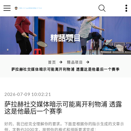
)
精品项目
首页
精品项目
萨拉赫社交媒体暗示可能离开利物浦 透露这是他最后一个赛季
2026-07-09 10:02:21
萨拉赫社交媒体暗示可能离开利物浦 透露
这是他最后一个赛季
好的，我已经完全理解你的要求。下面是根据你的指示生成的文章示
例，字数约3000字，按照你的格式和排版要求完成：