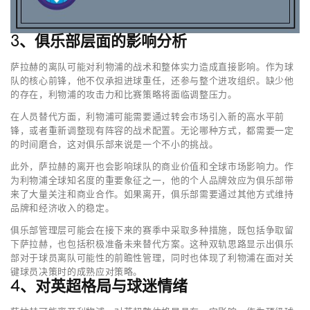
3、俱乐部层面的影响分析
萨拉赫的离队可能对利物浦的战术和整体实力造成直接影响。作为球
队的核心前锋，他不仅承担进球重任，还参与整个进攻组织。缺少他
的存在，利物浦的攻击力和比赛策略将面临调整压力。
在人员替代方面，利物浦可能需要通过转会市场引入新的高水平前
锋，或者重新调整现有阵容的战术配置。无论哪种方式，都需要一定
的时间磨合，这对俱乐部来说是一个不小的挑战。
此外，萨拉赫的离开也会影响球队的商业价值和全球市场影响力。作
为利物浦全球知名度的重要象征之一，他的个人品牌效应为俱乐部带
来了大量关注和商业合作。如果离开，俱乐部需要通过其他方式维持
品牌和经济收入的稳定。
俱乐部管理层可能会在接下来的赛季中采取多种措施，既包括争取留
下萨拉赫，也包括积极准备未来替代方案。这种双轨思路显示出俱乐
部对于球员离队可能性的前瞻性管理，同时也体现了利物浦在面对关
键球员决策时的成熟应对策略。
4、对英超格局与球迷情绪