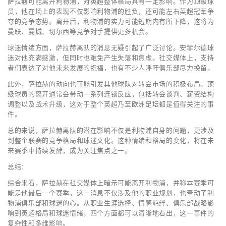
萨拉赫可能离开利物浦，对英超整体格局具有一定影响。作为顶级球
员，他在场上的表现不仅影响利物浦的胜负，还可能左右英超冠军争
夺的竞争态势。离开后，利物浦的实力可能短期内有所下降，这将为
曼联、曼城、切尔西等竞争对手提供更多机会。
球迷情绪方面，萨拉赫离队的消息无疑引起了广泛讨论。安菲尔德球
迷对他充满感激，但同时也难免产生失落和焦虑。社交媒体上，支持
者们表达了对他未来发展的祝福，也有不少人呼吁俱乐部尽力挽留。
此外，萨拉赫的动向也可能引发其他球队对转会市场的积极布局。顶
级球员的离开通常会带动一系列连锁反应，包括转会谈判、薪资结构
调整以及战术升级，这对于整个英超乃至欧洲足坛都是值得关注的事
件。
总的来说，萨拉赫离队的潜在影响不仅是利物浦自身的问题，更涉及
到整个联赛的竞争格局和球迷文化。这种情绪和格局的变化，将在未
来赛季中持续发酵，成为关注焦点之一。
总结：
综合来看，萨拉赫在社交媒体上暗示可能离开利物浦，并称本赛季可
能是他最后一个赛季，这一消息不仅涉及他的职业规划，也牵动了利
物浦俱乐部和球迷的心。从职业生涯选择、情感羁绊、俱乐部战略影
响到英超格局和球迷情绪，四个方面都可以清晰地看出，这一事件的
复杂性和多维影响。