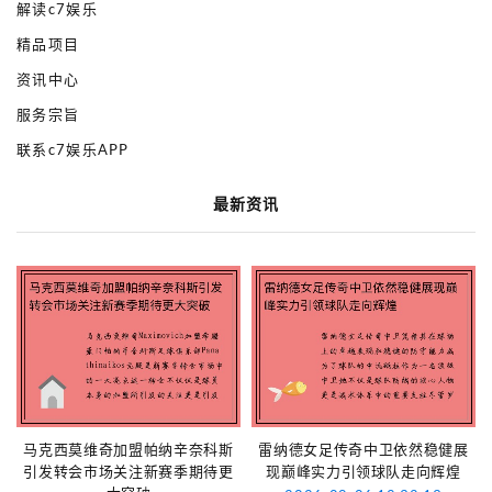
解读c7娱乐
精品项目
资讯中心
服务宗旨
联系c7娱乐APP
最新资讯
马克西莫维奇加盟帕纳辛奈科斯
雷纳德女足传奇中卫依然稳健展
引发转会市场关注新赛季期待更
现巅峰实力引领球队走向辉煌