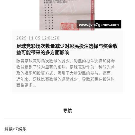
2025-11-05 12:01:20
足球竞彩场次数量减少对彩民投注选择与奖金收
益可能带来的多方面影响
随着足球竞彩场次数量的减少，彩民的投注选择和奖金
收益受到了较为显著的影响。足球竞彩作为一种较为普
及的娱乐和投资方式，吸引了大量彩民的参与。然而，
近年来，足球比赛数量的逐渐减少，导致彩民在投注时
面临更多...
导航
解读c7娱乐