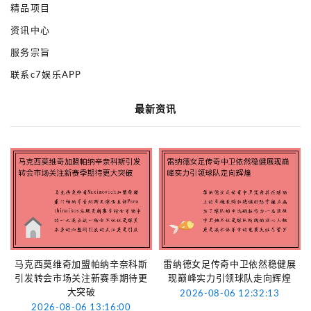
精品项目
资讯中心
服务宗旨
联系c7娱乐APP
最新资讯
马克西莫维奇加盟帕纳辛奈科斯
雷纳德女足传奇中卫依然稳健展
引发转会市场关注新赛季期待更
现巅峰实力引领球队走向辉煌
大突破
2026-08-06 12:32:13
2026-08-06 13:16:00