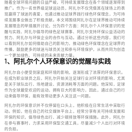
随着全球环境问题的日益严峻，可持续发展理念在各个领域逐渐得到
推广。作为一名世界级足球运动员，阿扎尔不仅凭借其在球场上的表
现赢得了球迷的喜爱，也通过推动足球界践行绿色环保理念，为可持
续发展事业做出了积极贡献。本文将围绕阿扎尔在足球界推动可持续
发展理念的举措展开讨论，分为四个方面：阿扎尔个人环保意识的觉
醒与实践、阿扎尔倡导的绿色足球赛事、阿扎尔支持环保公益活动的
努力、阿扎尔与环保企业的合作与互动。通过分析这些内容，我们可
以看到阿扎尔如何借助自己的影响力，推动绿色环保理念在足球界的
传播，鼓励更多的球迷与球员关注和参与环境保护，从而共同为创造
一个更加绿色、可持续的未来贡献力量。
1、阿扎尔个人环保意识的觉醒与实践
阿扎尔自小便受到家庭和环境的影响，逐渐形成了浓厚的环保意识。
在成为职业球员之后，阿扎尔开始关注足球行业对环境的影响，尤其
是关于球队出行、场地建设、资源消耗等方面的问题。他深知，足球
作为全球最受欢迎的运动，拥有巨大的影响力，因此，通过自己的行
动来倡导环保，能有效带动更多人关注这一问题。
阿扎尔的环保意识并不仅停留在口头上，他积极在日常生活中采取行
动。例如，他在自己的社交媒体平台上，经常分享有关可持续发展和
环保的知识，倡导绿色出行、减少碳排放等环保措施。此外，阿扎尔
在参与赛事时，力求采用环保型交通工具，尽量减少个人出行对环境
的负担。