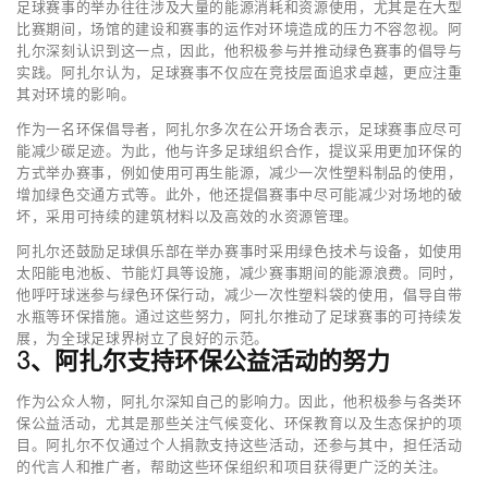
足球赛事的举办往往涉及大量的能源消耗和资源使用，尤其是在大型
比赛期间，场馆的建设和赛事的运作对环境造成的压力不容忽视。阿
扎尔深刻认识到这一点，因此，他积极参与并推动绿色赛事的倡导与
实践。阿扎尔认为，足球赛事不仅应在竞技层面追求卓越，更应注重
其对环境的影响。
作为一名环保倡导者，阿扎尔多次在公开场合表示，足球赛事应尽可
能减少碳足迹。为此，他与许多足球组织合作，提议采用更加环保的
方式举办赛事，例如使用可再生能源，减少一次性塑料制品的使用，
增加绿色交通方式等。此外，他还提倡赛事中尽可能减少对场地的破
坏，采用可持续的建筑材料以及高效的水资源管理。
阿扎尔还鼓励足球俱乐部在举办赛事时采用绿色技术与设备，如使用
太阳能电池板、节能灯具等设施，减少赛事期间的能源浪费。同时，
他呼吁球迷参与绿色环保行动，减少一次性塑料袋的使用，倡导自带
水瓶等环保措施。通过这些努力，阿扎尔推动了足球赛事的可持续发
展，为全球足球界树立了良好的示范。
3、阿扎尔支持环保公益活动的努力
作为公众人物，阿扎尔深知自己的影响力。因此，他积极参与各类环
保公益活动，尤其是那些关注气候变化、环保教育以及生态保护的项
目。阿扎尔不仅通过个人捐款支持这些活动，还参与其中，担任活动
的代言人和推广者，帮助这些环保组织和项目获得更广泛的关注。