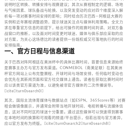
说明时区转换、转播安排与观赛建议；其次从赛程制定的逻辑、场地
与气候因素、球队备战与轮换、以及突发变动的应对四个维度深入解
析每一项对赛事时间安排的影响；同时结合历次巴西—阿根廷大赛的
实例和近年赛程调整趋势，提示球迷关注点与媒体利用策略。全文力
求在尊重官方信息的前提下，给出可操作的观赛时间判读、对双方备
战窗口的推断，以及面对时间变更时球迷、媒体与俱乐部应采取的应
对方案，为关心这场德比的读者提供一份既权威又可落地执行的时间
安排指南。
一、官方日程与信息渠道
关于巴西对阵阿根廷在美洲杯中的具体比赛时间，首要信息来源始终
是赛事主办方与官方发布渠道。CONMEBOL（南美足联）在其美洲
杯官方网站上公布完整赛程、开球时间与场馆安排，任何临时变动也
会优先在其新闻页面和官方社交媒体上通告。读者在获取比赛时间时
应以该类官方渠道为准，以避免被非官方媒体的二次传播误导。
citeturn0search0
其次，国际主流体育媒体与数据站点（如ESPN、365Scores等）对赛
程会做镜像展示，并通常会附带当地开球时间、电视转播与流媒体信
息，这对不同时区的球迷十分重要。通过这些媒体可以快速得到赛事
在本地时间的换算和可观看的频道/平台提示，但若出现与官方差异，
应以官方发布为终版。citeturn0search2turn0search8