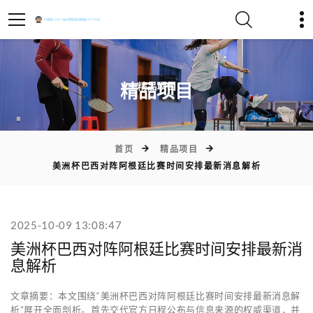
)
精品项目
首页
精品项目
美洲杯巴西对阵阿根廷比赛时间安排最新消息解析
2025-10-09 13:08:47
美洲杯巴西对阵阿根廷比赛时间安排最新消
息解析
文章摘要：本文围绕“美洲杯巴西对阵阿根廷比赛时间安排最新消息解
析”展开全面剖析。首先交代官方日程公布与信息来源的权威渠道，并