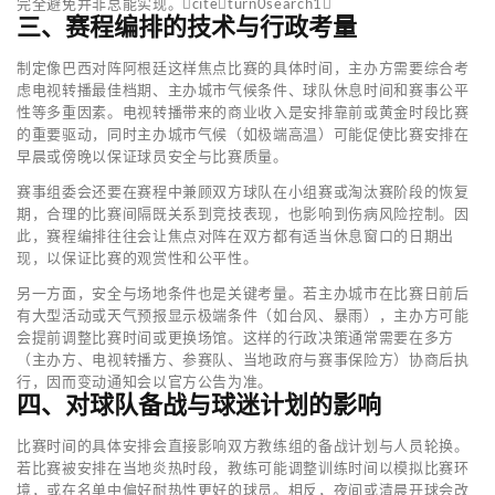
完全避免并非总能实现。citeturn0search1
三、赛程编排的技术与行政考量
制定像巴西对阵阿根廷这样焦点比赛的具体时间，主办方需要综合考
虑电视转播最佳档期、主办城市气候条件、球队休息时间和赛事公平
性等多重因素。电视转播带来的商业收入是安排靠前或黄金时段比赛
的重要驱动，同时主办城市气候（如极端高温）可能促使比赛安排在
早晨或傍晚以保证球员安全与比赛质量。
赛事组委会还要在赛程中兼顾双方球队在小组赛或淘汰赛阶段的恢复
期，合理的比赛间隔既关系到竞技表现，也影响到伤病风险控制。因
此，赛程编排往往会让焦点对阵在双方都有适当休息窗口的日期出
现，以保证比赛的观赏性和公平性。
另一方面，安全与场地条件也是关键考量。若主办城市在比赛日前后
有大型活动或天气预报显示极端条件（如台风、暴雨），主办方可能
会提前调整比赛时间或更换场馆。这样的行政决策通常需要在多方
（主办方、电视转播方、参赛队、当地政府与赛事保险方）协商后执
行，因而变动通知会以官方公告为准。
四、对球队备战与球迷计划的影响
比赛时间的具体安排会直接影响双方教练组的备战计划与人员轮换。
若比赛被安排在当地炎热时段，教练可能调整训练时间以模拟比赛环
境，或在名单中偏好耐热性更好的球员。相反，夜间或清晨开球会改