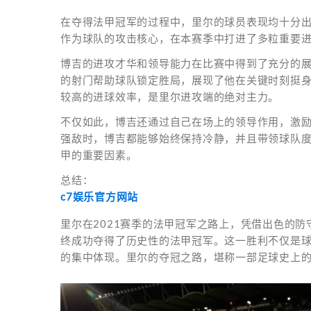
在夺得法甲冠军的过程中，里尔的球员表现均十分
作为球队的攻击核心，在本赛季中打进了多粒重要
博吉的进攻才华和领导能力在比赛中得到了充分的
的射门帮助球队锁定胜局，展现了他在关键时刻挺
较高的进球效率，是里尔进攻端的绝对主力。
不仅如此，博吉还通过自己在场上的领导作用，激
强敌时，博吉都能够始终保持冷静，并且带领球队
甲的重要因素。
总结：
c7娱乐官方网站
里尔在2021赛季的法甲冠军之路上，凭借出色的
终成功夺得了历史性的法甲冠军。这一胜利不仅是
的集中体现。里尔的夺冠之路，堪称一部足球史上