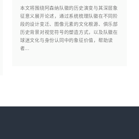
本文将围绕阿森纳队徽的历史演变与其深层象
征意义展开论述，通过系统梳理队徽在不同阶
段的设计变迁、图像元素的文化根源、俱乐部
历史背景对视觉符号的塑造方式，以及队徽在
球迷文化与身份认同中的象征价值，帮助读
者...