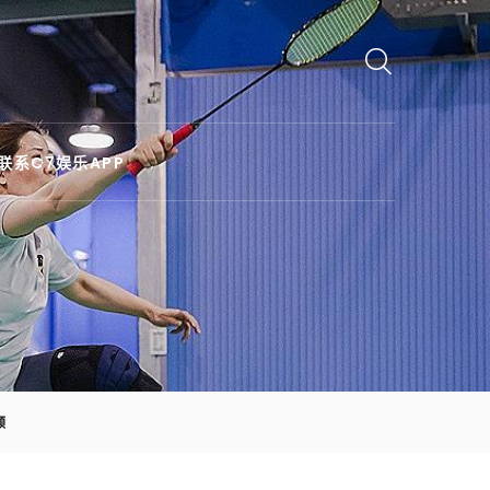
联系C7娱乐APP
顾