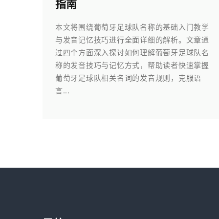
指南
本文将围绕葡萄牙足球队名称的基础入门教学
与发音记忆技巧进行全面详细的解析。文章通
过四个方面深入探讨如何理解葡萄牙足球队名
称的发音技巧与记忆方式，帮助读者快速掌握
葡萄牙足球队相关名词的发音规则，克服语
言...