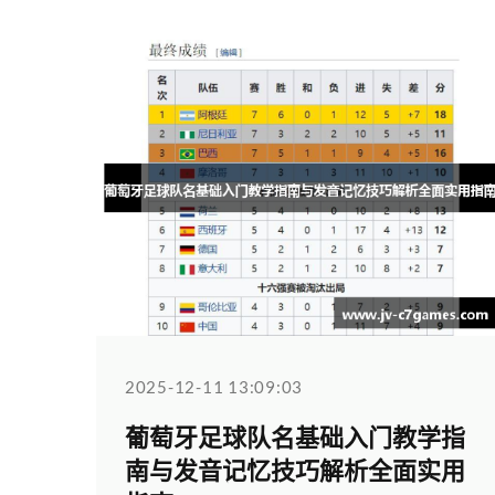
2025-12-11 13:09:03
葡萄牙足球队名基础入门教学指
南与发音记忆技巧解析全面实用