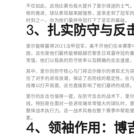
不仅如此，这场比赛也极大提升了里尔球迷的士气。
程的推进，球队表现越来越强势，逐渐走到了冠军
时刻之一，也为他们最终夺冠打下了坚实的基础。
3、扎实防守与反
里尔能够赢得2021法甲冠军，离不开他们在本赛
固，这也是他们最终能够超越巴黎圣日耳曼夺冠的
常强，他们以极高的防守效率以及精确的反击速度
其中，里尔的防守核心与门将迈尔维尔的表现尤为
住了对手的进攻浪潮，保证了后防线的稳定性。在
线难以打开局面，这也直接影响了他们最终的成绩
里尔的反击也值得一提。在防守反击的战术下，里
线。特别是在面对一些进攻端非常强大的球队时，
整体战术执行力。这一战术风格在整个赛季中帮助
素。
4、领袖作用：博