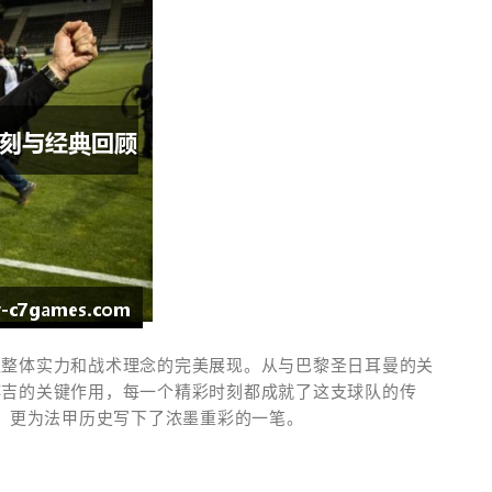
队整体实力和战术理念的完美展现。从与巴黎圣日耳曼的关
博吉的关键作用，每一个精彩时刻都成就了这支球队的传
断，更为法甲历史写下了浓墨重彩的一笔。