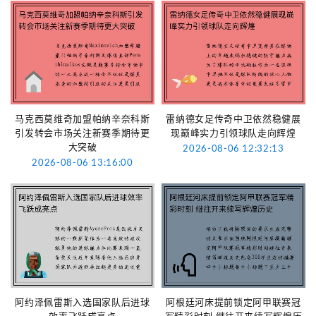
马克西莫维奇加盟帕纳辛奈科斯
雷纳德女足传奇中卫依然稳健展
引发转会市场关注新赛季期待更
现巅峰实力引领球队走向辉煌
大突破
2026-08-06 12:32:13
2026-08-06 13:16:00
阿约泽佩雷斯入选国家队后进球
阿根廷河床提前锁定阿甲联赛冠