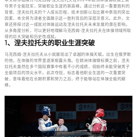
夺男子全能冠军，突破职业生涯的新高峰。通过分析这一重要胜利的
背景、涅夫拉托夫的个人成长历程、技术创新以及比赛中表现的突出
因素，本文将为读者全面展示这一胜利背后的深层次意义。此外，文
章还将探讨这一成就对体操运动及涅夫拉托夫未来发展的潜在影响。
从多角度分析，可以更好地理解马克西姆·涅夫拉托夫在体操领域所取
得的巨大突破和历史性成就。
1、涅夫拉托夫的职业生涯突破
马克西姆·涅夫拉托夫从小就展现出了卓越的体操天赋。出生在俄罗斯
的他，在体操的世界里逐渐崭露头角。在欧洲体操锦标赛之前，涅夫
拉托夫虽然在多个国际赛事中有着不小的成绩，但始终未能突破男子
全能项目的顶尖水平。此次夺冠，标志着他职业生涯的一次重要突
破，意味着他在长期积累和努力之后，终于能够站在体操全能的巅
峰。