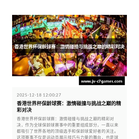
2025-12-18 12:00:27
香港世界杯保龄球赛：激情碰撞与挑战之巅的精
彩对决
香港世界杯保龄球赛：激情碰撞与挑战之巅的精彩对
决，作为全球保龄球赛事中的重要组成部分，一直以来
都吸引了世界各地的顶级选手和保龄球爱好者的关注。
这项赛事不仅是运动员展示技巧与力量的舞台，也是球