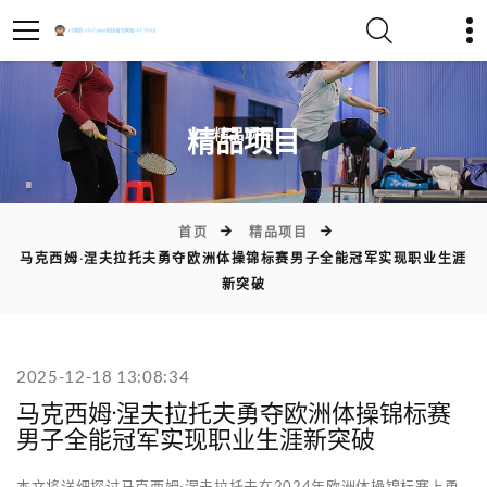
)
精品项目
首页
精品项目
马克西姆·涅夫拉托夫勇夺欧洲体操锦标赛男子全能冠军实现职业生涯
新突破
2025-12-18 13:08:34
马克西姆·涅夫拉托夫勇夺欧洲体操锦标赛
男子全能冠军实现职业生涯新突破
本文将详细探讨马克西姆·涅夫拉托夫在2024年欧洲体操锦标赛上勇