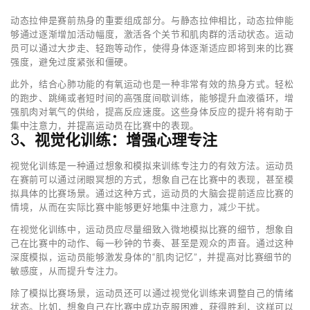
动态拉伸是赛前热身的重要组成部分。与静态拉伸相比，动态拉伸能
够通过逐渐增加活动幅度，激活各个关节和肌肉群的活动状态。运动
员可以通过大步走、轻跑等动作，使得身体逐渐适应即将到来的比赛
强度，避免过度紧张和僵硬。
此外，结合心肺功能的有氧运动也是一种非常有效的热身方式。轻松
的跑步、跳绳或者短时间的高强度间歇训练，能够提升血液循环，增
强肌肉对氧气的供给，提高反应速度。这些身体反应的提升将有助于
集中注意力，并提高运动员在比赛中的表现。
3、视觉化训练：增强心理专注
视觉化训练是一种通过想象和模拟来训练专注力的有效方法。运动员
在赛前可以通过闭眼冥想的方式，想象自己在比赛中的表现，甚至模
拟具体的比赛场景。通过这种方式，运动员的大脑会提前适应比赛的
情境，从而在实际比赛中能够更好地集中注意力，减少干扰。
在视觉化训练中，运动员应尽量细致入微地模拟比赛的细节，想象自
己在比赛中的动作、每一秒钟的节奏、甚至是观众的声音。通过这种
深度模拟，运动员能够激发身体的“肌肉记忆”，并提高对比赛细节的
敏感度，从而提升专注力。
除了模拟比赛场景，运动员还可以通过视觉化训练来调整自己的情绪
状态。比如，想象自己在比赛中成功克服困难，获得胜利，这样可以