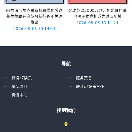
阿尔法吉尔克里斯特租借加盟谢
金玟哉以5000万欧元加盟拜仁慕
菲尔德联开启英冠新征程引关注
尼黑正式亮相成为球队新援
热议
2026-08-05 13:11:21
2026-08-06 10:14:01
导航
解读c7娱乐
服务宗旨
精品项目
联系c7娱乐APP
资讯中心
找到我们