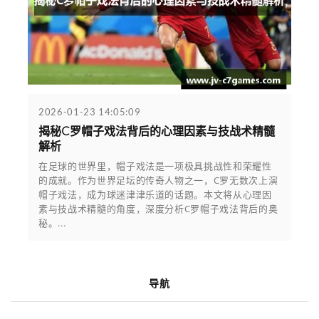
2026-01-23 14:05:09
揭秘C罗帽子戏法背后的心理因素与技战术精髓
解析
在足球的世界里，帽子戏法是一项极具挑战性和荣耀性
的成就。作为世界足坛的传奇人物之一，C罗无数次上演
帽子戏法，成为球迷津津乐道的话题。本文将从心理因
素与技战术精髓的角度，深度分析C罗帽子戏法背后的奥
秘。...
导航