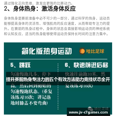
通过强化正向思维，激发出更强的比赛动力。
2、身体热身：激活身体反应
身体热身是赛前准备中必不可少的一部分，通过科学的热身，运动员
能够提高身体的灵活性、增强肌肉的反应速度，从而帮助专注力的提
升。在赛前的热身过程中，身体的状态会直接影响运动员的神经系统
和认知反应，适当的热身能够使得运动员保持长时间的注意力集中。