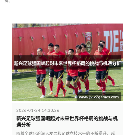
搏。
2026-01-24 14:30:26
新兴足球强国崛起对未来世界杯格局的挑战与机
遇分析
随着全球化的深入发展和足球竞技水平的不断提升，越