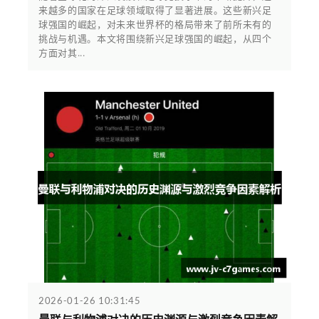
来越多的国家在足球领域取得了显著进展。这些新兴足
球强国的崛起，对未来世界杯的格局带来了前所未有的
挑战与机遇。本文将围绕新兴足球强国的崛起，从四个
方面对其...
2026-01-26 10:31:45