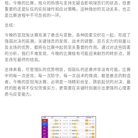
现。今晚的比赛，观众的热情与支持无疑会影响球员们的状态，但更
重要的还是队伍的实际操作和应对策略。这种微妙的互动关系，也正
是比赛进程中不可忽视的一环。
总结：
今晚的亚冠淘汰赛充满了悬念与变数，各种因素交织在一起，形成了
强弱对决的高潮。关键球员的发挥、战术的调整、双方实力的较量以
及主场的优势，都将在比赛中起到至关重要的作用。通过对这些因素
的分析，我们不难发现，今晚的比赛极有可能迎来剧烈的转折点，甚
至改写最终的结局。
总体来看，尽管强队的优势明显，但弱队的逆袭并非没有可能。比赛
中的每一次进攻、每一次防守、每一次战术的微调，都是悬念的制造
者。今晚的亚冠淘汰赛，必将是一场精彩纷呈、跌宕起伏的对决，最
终的胜者将不仅仅凭借实力，更需要在关键时刻展示出更强的心理素
质与应变能力。