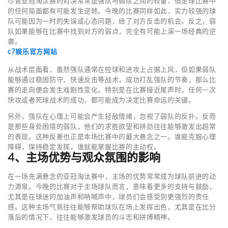
尽管亚冠淘汰赛的对决常常是强队与弱队之间的较量，但足球比赛中
的任何局面都有可能发生逆转。今晚的比赛同样如此，实力较强的球
队可能因为一时的失误或心态问题，给了对方反击的机会。反之，弱
队如果能够在比赛中找到对方的弱点，完全有可能上演一场经典的逆
袭。
c7娱乐官方网站
从战术层面看，虽然强队通常在控球和进攻上占据上风，但如果弱队
能够通过稳固防守、快速反击等战术，成功打乱强队的节奏，那么比
赛的走向便会发生戏剧性变化。特别是在比赛接近尾声时，任何一次
快攻或者死球战术的成功，都可能成为决定比赛命运的关键。
另外，强队在心理上可能会产生轻敌情绪，忽视了弱队的反扑。反而
是那些身处困境的弱队，他们的求胜欲望和拼劲往往能够激发出超常
的表现。这种反差也正是本场比赛中的最大悬念之一。谁能克服心理
障碍，保持稳定发挥，谁就能掌握比赛的主动权。
4、主场优势与观众氛围的影响
在一场充满悬念的亚冠淘汰赛中，主场的优势常常成为球队前进的动
力源泉。今晚的比赛对于主场球队而言，意味着更多的支持与鼓励，
尤其是在球迷的加油声和呐喊声中，球员们会感受到更强烈的责任
感。这种主场气氛往往能够帮助球队在场上发挥出色，尤其是在比分
落后的情况下，往往能够激发球员的斗志和拼搏精神。