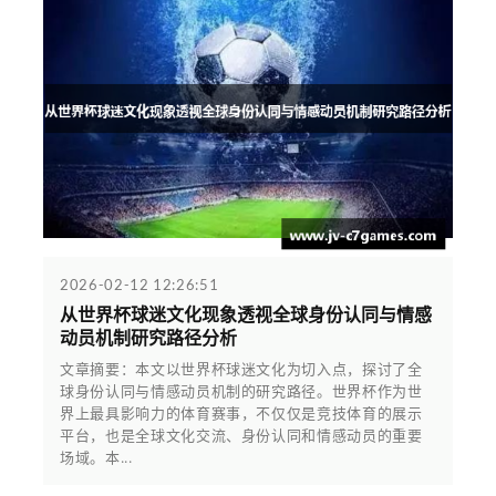
2026-02-12 12:26:51
从世界杯球迷文化现象透视全球身份认同与情感
动员机制研究路径分析
文章摘要：本文以世界杯球迷文化为切入点，探讨了全
球身份认同与情感动员机制的研究路径。世界杯作为世
界上最具影响力的体育赛事，不仅仅是竞技体育的展示
平台，也是全球文化交流、身份认同和情感动员的重要
场域。本...