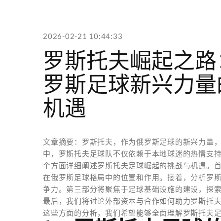
2026-02-21 10:44:33
罗斯托夫崛起之路
罗斯足球新兴力量
机遇
文章摘要：罗斯托夫，作为俄罗斯足球的新兴力量
中，罗斯托夫足球队不仅依赖于本地球迷的热情支
个方面详细阐述罗斯托夫足球崛起的挑战与机遇。
在俄罗斯足球格局中的位置和作用。接着，分析罗
争力。第三部分将聚焦于足球基础设施的建设，探
最后，我们将讨论外部资本与合作如何助力罗斯托
这些方面的分析，我们希望能够全面理解罗斯托夫