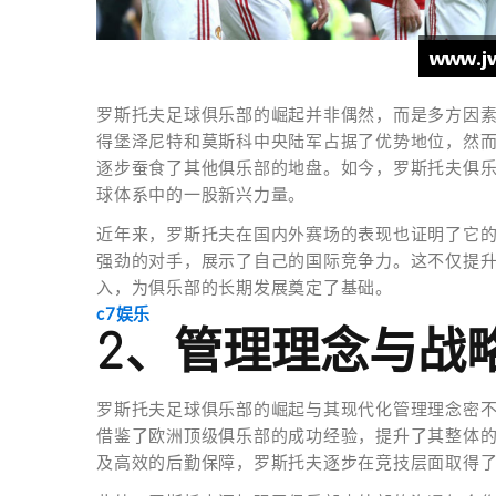
罗斯托夫足球俱乐部的崛起并非偶然，而是多方因
得堡泽尼特和莫斯科中央陆军占据了优势地位，然
逐步蚕食了其他俱乐部的地盘。如今，罗斯托夫俱
球体系中的一股新兴力量。
近年来，罗斯托夫在国内外赛场的表现也证明了它
强劲的对手，展示了自己的国际竞争力。这不仅提
入，为俱乐部的长期发展奠定了基础。
c7娱乐
2、管理理念与战
罗斯托夫足球俱乐部的崛起与其现代化管理理念密
借鉴了欧洲顶级俱乐部的成功经验，提升了其整体
及高效的后勤保障，罗斯托夫逐步在竞技层面取得