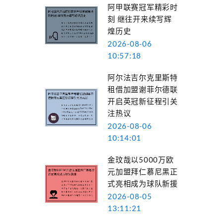
阿甲联赛冠军精彩时
刻 继往开来续写辉
煌历史
2026-08-06
10:57:18
阿尔法吉尔克里斯特
租借加盟谢菲尔德联
开启英冠新征程引关
注热议
2026-08-06
10:14:01
金玟哉以5000万欧
元加盟拜仁慕尼黑正
式亮相成为球队新援
2026-08-05
13:11:21