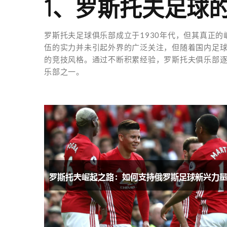
1、罗斯托夫足球
罗斯托夫足球俱乐部成立于1930年代，但其真正
伍的实力并未引起外界的广泛关注，但随着国内足
的竞技风格。通过不断积累经验，罗斯托夫俱乐部
乐部之一。