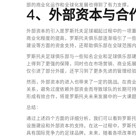
部的商业化运作和全球化发展也得到了有力支撑。
4、外部资本与合
外部资本的引入是罗斯托夫足球崛起过程中的一项
商业化程度的提高，罗斯托夫俱乐部逐渐吸引了一
建设等方面的资金支持，还帮助俱乐部在全球范围
罗斯托夫足球俱乐部与一些知名企业和足球俱乐部
上得到了更强的保障，同时也在市场营销、商业拓
仅引进了部分外援，还学习到了更多先进的管理经
然而，外部资本的进入也带来了一定的挑战。在商
关系，避免过度依赖外部资金而导致球队的长期可
形成有效合作，将是罗斯托夫未来发展中的一大课
总结：
通过上述四个方面的详细分析，我们可以看到罗斯
设施建设和外部资本的支持。在这一过程中，罗斯
具有国际竞争力的足球品牌。未来，随着各项改革