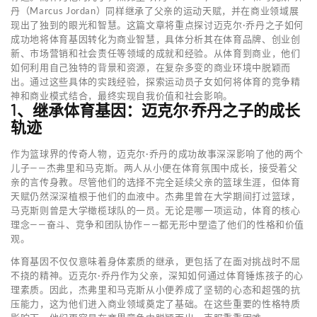
丹（Marcus Jordan）同样继承了父亲的运动天赋，并在商业领域展
现出了独到的眼光和智慧。这篇文章将重点探讨迈克尔·乔丹之子如何
成功地将体育基因转化为商业智慧，具体分析其在体育品牌、创业创
新、市场营销和社会责任等领域的成就和经验。从体育到商业，他们
如何利用自己独特的背景和资源，在复杂多变的商业环境中脱颖而
出。通过这些具体的实践经验，探索运动员子女如何将体育的竞争精
神和商业模式结合，最终实现自我价值和社会影响。
1、继承体育基因：迈克尔·乔丹之子的成长
轨迹
作为篮球界的传奇人物，迈克尔·乔丹的成功故事深深影响了他的两个
儿子——杰弗里和马克斯。两人从小便在体育氛围中成长，接受着父
亲的言传身教。尽管他们的选择不完全延续父亲的篮球生涯，但体育
天赋仍然深深植根于他们的血液中。杰弗里曾在大学期间打过篮球，
马克斯则曾是大学橄榄球队的一员。无论是哪一项运动，体育的核心
理念——奋斗、竞争和团队协作——都无形中塑造了他们的性格和价值
观。
体育基因不仅仅意味着身体素质的继承，更包括了在面对挑战时不屈
不挠的精神。迈克尔·乔丹作为父亲，深知如何通过体育锤炼孩子的心
理素质。因此，杰弗里和马克斯从小便养成了坚韧的心态和超强的抗
压能力，这为他们进入商业领域奠定了基础。在这些重要的性格特质