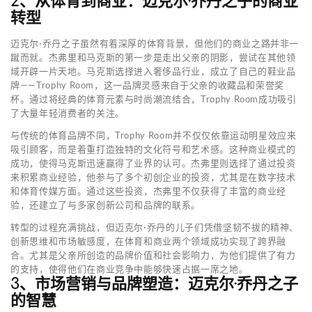
2、从体育到商业：迈克尔·乔丹之子的商业
转型
迈克尔·乔丹之子虽然有着深厚的体育背景，但他们的商业之路并非一
蹴而就。杰弗里和马克斯的第一步是走出父亲的阴影，尝试在其他领
域开辟一片天地。马克斯选择进入奢侈品行业，成立了自己的鞋业品
牌——Trophy Room，这一品牌灵感来自于父亲的收藏品和荣誉奖
杯。通过将经典的体育元素与时尚潮流结合，Trophy Room成功吸引
了大量年轻消费者的关注。
与传统的体育品牌不同，Trophy Room并不仅仅依靠运动明星效应来
吸引顾客，而是着重打造独特的文化符号和艺术感。这种商业模式的
成功，使得马克斯迅速赢得了业界的认可。杰弗里则选择了通过投资
来积累商业经验，他参与了多个初创企业的投资，尤其是在数字技术
和体育传媒方面。通过这些投资，杰弗里不仅获得了丰富的商业经
验，还建立了与多家创新公司和品牌的联系。
转型的过程充满挑战，但迈克尔·乔丹的儿子们凭借坚韧不拔的精神、
创新思维和市场敏感度，在体育和商业两个领域成功实现了跨界融
合。尤其是父亲所创造的品牌价值和社会影响力，为他们提供了有力
的支持，使得他们在商业竞争中能够快速占据一席之地。
3、市场营销与品牌塑造：迈克尔·乔丹之子
的智慧