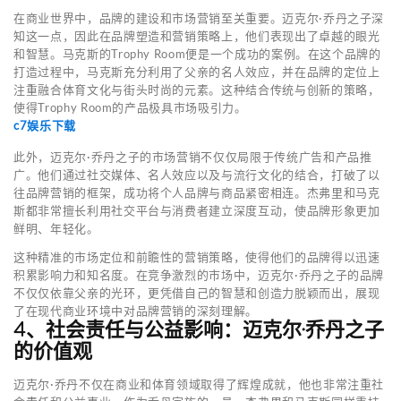
在商业世界中，品牌的建设和市场营销至关重要。迈克尔·乔丹之子深
知这一点，因此在品牌塑造和营销策略上，他们表现出了卓越的眼光
和智慧。马克斯的Trophy Room便是一个成功的案例。在这个品牌的
打造过程中，马克斯充分利用了父亲的名人效应，并在品牌的定位上
注重融合体育文化与街头时尚的元素。这种结合传统与创新的策略，
使得Trophy Room的产品极具市场吸引力。
c7娱乐下载
此外，迈克尔·乔丹之子的市场营销不仅仅局限于传统广告和产品推
广。他们通过社交媒体、名人效应以及与流行文化的结合，打破了以
往品牌营销的框架，成功将个人品牌与商品紧密相连。杰弗里和马克
斯都非常擅长利用社交平台与消费者建立深度互动，使品牌形象更加
鲜明、年轻化。
这种精准的市场定位和前瞻性的营销策略，使得他们的品牌得以迅速
积累影响力和知名度。在竞争激烈的市场中，迈克尔·乔丹之子的品牌
不仅仅依靠父亲的光环，更凭借自己的智慧和创造力脱颖而出，展现
了在现代商业环境中对品牌营销的深刻理解。
4、社会责任与公益影响：迈克尔·乔丹之子
的价值观
迈克尔·乔丹不仅在商业和体育领域取得了辉煌成就，他也非常注重社