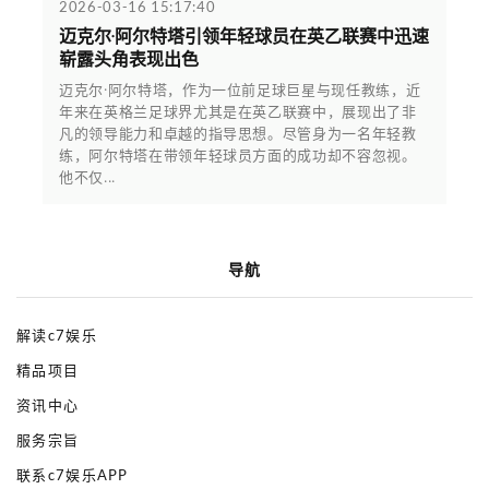
2026-03-16 15:17:40
迈克尔·阿尔特塔引领年轻球员在英乙联赛中迅速
崭露头角表现出色
迈克尔·阿尔特塔，作为一位前足球巨星与现任教练，近
年来在英格兰足球界尤其是在英乙联赛中，展现出了非
凡的领导能力和卓越的指导思想。尽管身为一名年轻教
练，阿尔特塔在带领年轻球员方面的成功却不容忽视。
他不仅...
导航
解读c7娱乐
精品项目
资讯中心
服务宗旨
联系c7娱乐APP