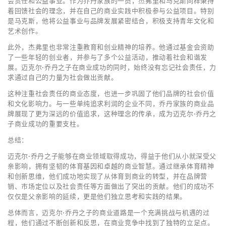
会责任和公益事业。作为乔丹家族的一员，杰弗里和马克斯同样秉持
着回馈社会的理念，并在自己的商业实践中积极参与公益项目。特别
是马克斯，他将公益事业与品牌发展紧密结合，积极支持青年文化和
艺术创作。
此外，杰弗里也非常注重教育和创业精神的培养。他通过基金会资助
了一些年轻的创业者，并参与了多个公益活动，推动着社会和谐发
展。迈克尔·乔丹之子在商业成功的同时，始终没有忘记社会责任，力
求通过自己的力量为社会做出贡献。
这种注重社会责任的商业态度，也进一步巩固了他们品牌的社会价值
和文化影响力。与一些单纯追求利润的企业不同，乔丹家族的商业品
牌展现了更为深远的价值追求，这种理念的传承，成为迈克尔·乔丹之
子商业成功的重要支柱。
总结：
迈克尔·乔丹之子能够在商业领域取得成功，得益于他们从小就深受父
亲影响，拥有坚韧的体育基因和卓越的商业智慧。通过继承体育精神
和创新思维，他们成功地实现了从体育到商业的转型，并在品牌营
销、市场定位以及社会责任等方面做出了突出的贡献。他们的成功不
仅仅是父亲影响的延续，更是他们独立思考和实践的结果。
总体而言，迈克尔·乔丹之子的商业道路是一个充满挑战与机遇的过
程，他们通过不断创新和反思，在商业竞争中找到了独特的立足点。