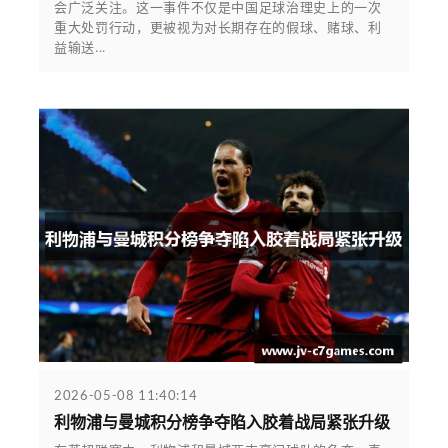
会广泛关注。这一事件不仅是中国足球治理史上的一次
重大处罚行动，更被视为对长期存在的假球、赌球、利
益输送...
2026-05-08 11:40:14
利物浦与曼城积分榜争夺陷入胶着战局紧张升级