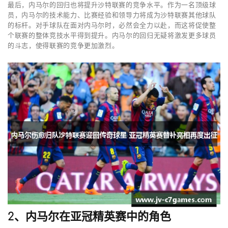
最后，内马尔的回归也将提升沙特联赛的竞争水平。作为一名顶级球
员，内马尔的技术能力、比赛经验和领导力将成为沙特联赛其他球队
的标杆。对手球队在面对内马尔时，必然会全力以赴，而这将促使整
个联赛的整体竞技水平得到提升。内马尔的回归无疑将激发更多球员
的斗志，使得联赛的竞争更加激烈。
2、内马尔在亚冠精英赛中的角色