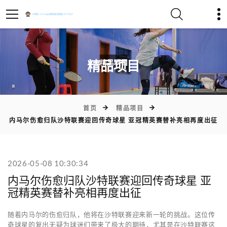
)
精品项目
首页
精品项目
内马尔伤愈归队沙特联赛迎回传奇球星 亚冠精英赛替补亮相再度出征
2026-05-08 10:30:34
内马尔伤愈归队沙特联赛迎回传奇球星 亚
冠精英赛替补亮相再度出征
随着内马尔的伤愈归队，他将在沙特联赛迎来新一轮的挑战。这位传
奇球星的复出无疑为球迷们带来了极大的期待，尤其是在沙特联赛这