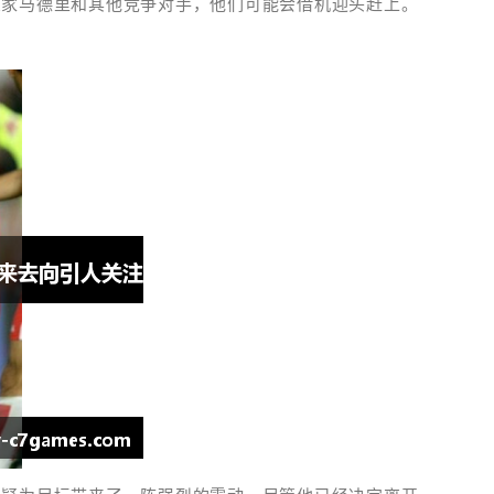
皇家马德里和其他竞争对手，他们可能会借机迎头赶上。