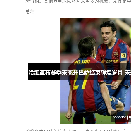
牌价值。其他西甲球队将迎来更多的机会，尤其是
总结：