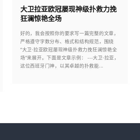
大卫拉亚欧冠屡现神级扑救力挽
狂澜惊艳全场
好的，我会按照你的要求写一篇完整的文章，
严格遵守字数分布、格式和结构规范，围绕
“大卫·拉亚欧冠屡现神级扑救力挽狂澜惊艳全
场”来展开。下面是文章示例： ---大卫·拉亚，
这位西班牙门神，以其卓越的扑救能...