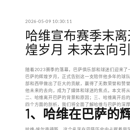
2026-05-09 10:30:11
哈维宣布赛季末离
煌岁月 未来去向
随着2023赛季的落幕，巴萨俱乐部和球迷们迎来
巴萨的辉煌岁月，正式告别这一支陪伴他多年的球
部和西甲做出了巨大的贡献，赢得了无数荣誉和赞
他未来的去向，成为了媒体和球迷的焦点。本文将
二、哈维离开巴萨的背景和原因；三、哈维离开后
四个方面的剖析，我们将全面了解哈维与巴萨的深
1、哈维在巴萨的
哈维·埃尔南德斯，这个名字在巴萨历史中占据着举