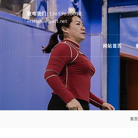
致电我们:
13659630012
erstwhile@att.net
网站首页
首