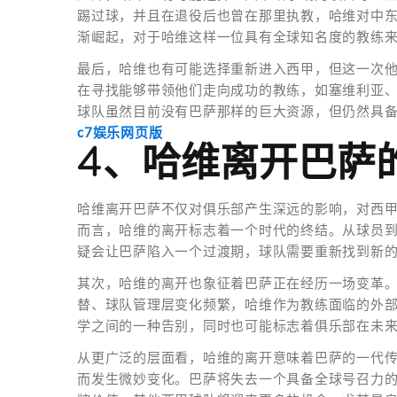
踢过球，并且在退役后也曾在那里执教，哈维对中
渐崛起，对于哈维这样一位具有全球知名度的教练
最后，哈维也有可能选择重新进入西甲，但这一次
在寻找能够带领他们走向成功的教练，如塞维利亚
球队虽然目前没有巴萨那样的巨大资源，但仍然具
c7娱乐网页版
4、哈维离开巴萨
哈维离开巴萨不仅对俱乐部产生深远的影响，对西
而言，哈维的离开标志着一个时代的终结。从球员
疑会让巴萨陷入一个过渡期，球队需要重新找到新
其次，哈维的离开也象征着巴萨正在经历一场变革
替、球队管理层变化频繁，哈维作为教练面临的外
学之间的一种告别，同时也可能标志着俱乐部在未
从更广泛的层面看，哈维的离开意味着巴萨的一代
而发生微妙变化。巴萨将失去一个具备全球号召力