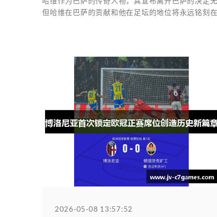
哈维作为巴萨的传奇人物，其宣布离开巴萨的决定
但哈维在巴萨的贡献和他在足坛的地位将永远铭刻
2026-05-08 13:57:52