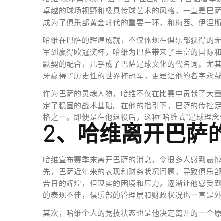
卓越的球场视野和极具传球艺术的风格，一直是巴萨
成为了俱乐部黄金时代的重要一环，和梅西、伊涅斯
哈维在巴萨的辉煌成就，不仅体现在俱乐部获得的
军到赢得欧冠奖杯，哈维为巴萨带来了丰富的国际
默契的配合，几乎成了巴萨足球文化的代名词。尤其
牙赢得了历史性的世界杯冠军，更是让他的名字永
作为巴萨的灵魂人物，哈维不仅在比赛中贡献了大
定了稳固的战术基础。在他的指引下，巴萨的传控
格之一。即便是在他退役后，这种“哈维式”足球理
2、哈维离开巴萨
哈维宣布赛季末离开巴萨的消息，令很多人感到震
先，巴萨近年来的表现和财务状况问题，导致俱乐
昔日的辉煌，但现实的困境和压力，逐渐让他感受
的表现不佳，俱乐部的管理层和财政状况也一直是
其次，哈维个人的竞技状态也是他决定离开的一个