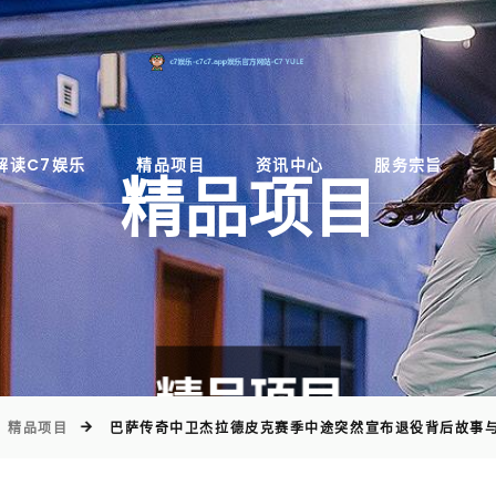
)
解读C7娱乐
精品项目
资讯中心
服务宗旨
精品项目
精品项目
巴萨传奇中卫杰拉德皮克赛季中途突然宣布退役背后故事