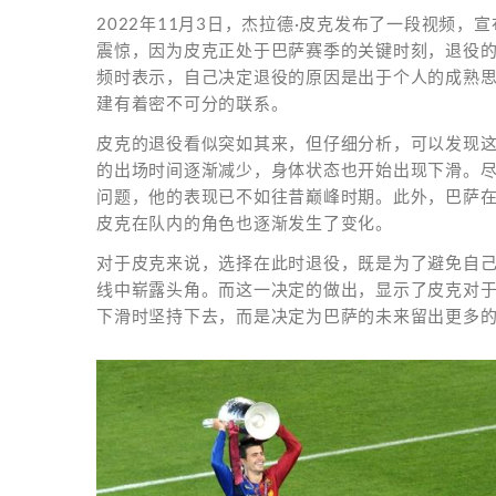
2022年11月3日，杰拉德·皮克发布了一段视频
震惊，因为皮克正处于巴萨赛季的关键时刻，退役
频时表示，自己决定退役的原因是出于个人的成熟
建有着密不可分的联系。
皮克的退役看似突如其来，但仔细分析，可以发现这背
的出场时间逐渐减少，身体状态也开始出现下滑。
问题，他的表现已不如往昔巅峰时期。此外，巴萨
皮克在队内的角色也逐渐发生了变化。
对于皮克来说，选择在此时退役，既是为了避免自
线中崭露头角。而这一决定的做出，显示了皮克对
下滑时坚持下去，而是决定为巴萨的未来留出更多