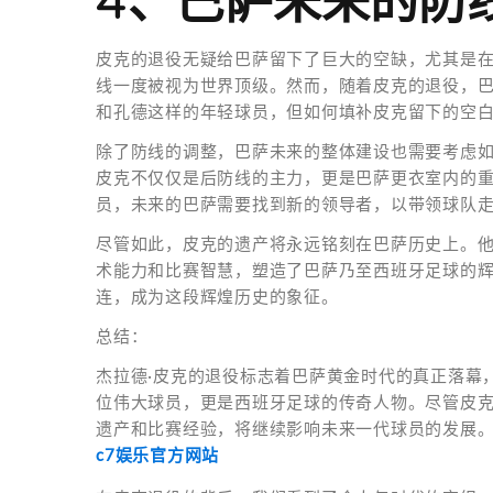
4、巴萨未来的防
皮克的退役无疑给巴萨留下了巨大的空缺，尤其是
线一度被视为世界顶级。然而，随着皮克的退役，
和孔德这样的年轻球员，但如何填补皮克留下的空
除了防线的调整，巴萨未来的整体建设也需要考虑
皮克不仅仅是后防线的主力，更是巴萨更衣室内的
员，未来的巴萨需要找到新的领导者，以带领球队
尽管如此，皮克的遗产将永远铭刻在巴萨历史上。
术能力和比赛智慧，塑造了巴萨乃至西班牙足球的
连，成为这段辉煌历史的象征。
总结：
杰拉德·皮克的退役标志着巴萨黄金时代的真正落幕
位伟大球员，更是西班牙足球的传奇人物。尽管皮
遗产和比赛经验，将继续影响未来一代球员的发展
c7娱乐官方网站