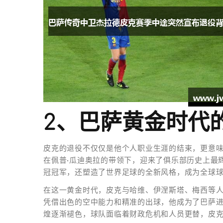
2、巴萨黄金时代
皮克的退役不仅仅是他个人职业生涯的结束，更意味着
在佩普·瓜迪奥拉的带领下，迎来了俱乐部历史上最
冠冠军，还塑造了世界足球的全新风格，成为全球
在这一黄金时代，皮克与哈维、伊涅斯塔、梅西等
凭借出色的空中能力和精准的出球，他成为了巴萨
煌逐渐褪色，球队面临着财政危机和人员更替，皮