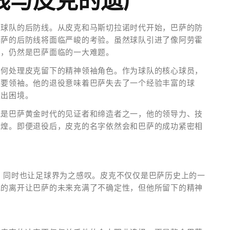
线与皮克的遗产
在球队的后防线。从皮克和马斯切拉诺时代开始，巴萨的防
巴萨的后防线将面临严峻的考验。虽然球队引进了像阿劳霍
白，仍然是巴萨面临的一大难题。
如何处理皮克留下的精神领袖角色。作为球队的核心球员，
重要领袖。他的退役意味着巴萨失去了一个经验丰富的球
走出困境。
他是巴萨黄金时代的见证者和缔造者之一，他的领导力、技
辉煌。即便退役后，皮克的名字依然会和巴萨的成功紧密相
，同时也让足球界为之感叹。皮克不仅仅是巴萨历史上的一
克的离开让巴萨的未来充满了不确定性，但他所留下的精神
。