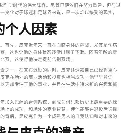
基塔卡”时代的伟大阵容。尽管巴萨依旧在努力重建，但与过
这一变化对于球迷和足球界来说，是一次难以接受的现实，
的个人因素
定。首先，皮克近年来一直在面临身体的挑战，尤其是伤病
席比赛，这也让他的身体状态逐渐出现了下滑。随着年龄的增
的比赛，这使得他决定提前告别赛场。
因素之一。在宣布退役的同时，皮克还透露自己已经将重心
，皮克在场外的商业活动和投资也相当成功。他早早意识
可以更加专注于他的事业，并且在生活中追求新的兴趣和挑
早年加入巴萨的青训系统，到成为俱乐部历史上最重要的球
赛场上的成功，和场外的商业智慧，使他能够在退役后选择
择的背后，是皮克作为一个成熟男人的自我认知和对未来的