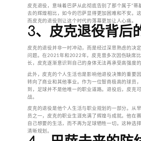
皮克退役，意味着巴萨从此彻底告别了那个属于“蒂
去的辉煌相比，如今的巴萨显得更加困难和不安。
而皮克的退役则让这个时代的落幕更加让人心痛。
3、皮克退役背后
皮克的退役并非一时冲动，而是经过深思熟虑的决
问题。在2021年和2022年，皮克曾多次因伤缺
长，皮克逐渐意识到自己的身体无法再承受高强度
此外，皮克的个人生活也是影响他退役决策的重要
转向了商业和其他事业。作为一位智商极高的球员
到，足球并不是他唯一的职业道路。退役后，皮克
战。
皮克的退役是他个人生活与职业规划的一部分。从
员之一，皮克的职业生涯充满了辉煌与成就。他在
自己想要的生活，而不再为足球牺牲一切。这种选
清晰规划。