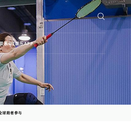
联系C7娱乐APP
全球跑者参与