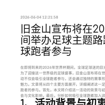
2026-06-04 12:21:58
旧金山宣布将在20
间举办足球主题路
球跑者参与
在即将到来的2026年世界杯期间，全球足球迷的
为了迎接这一世界级的足球盛事，旧金山宣布将在
动不仅会吸引全球跑者参与，还会通过独特的赛事
魅力。文章将从四个主要方面展开，详细阐述这一
跑者的参与。首先，本文将介绍这一活动的背景与
会与文化影响，最后，分析如何吸引全球跑者加入
1、活动背景与初