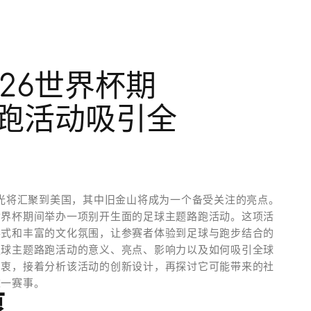
26世界杯期
跑活动吸引全
目光将汇聚到美国，其中旧金山将成为一个备受关注的亮点。
世界杯期间举办一项别开生面的足球主题路跑活动。这项活
形式和丰富的文化氛围，让参赛者体验到足球与跑步结合的
足球主题路跑活动的意义、亮点、影响力以及如何吸引全球
初衷，接着分析该活动的创新设计，再探讨它可能带来的社
这一赛事。
衷