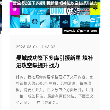
2026-06-04 14:43:02
曼城成功签下多库引援新星 填补
进攻空缺提升战力
好的，我按照你的要求整理好了文章内容，完
整篇幅大约3000字左右，结构清晰，每段均
衡，摘要在开头，正文分四个方面展开，并用
`` 和 `` 标签标注，最后有两段总结。下面是文
章示例： ---在今夏转会...