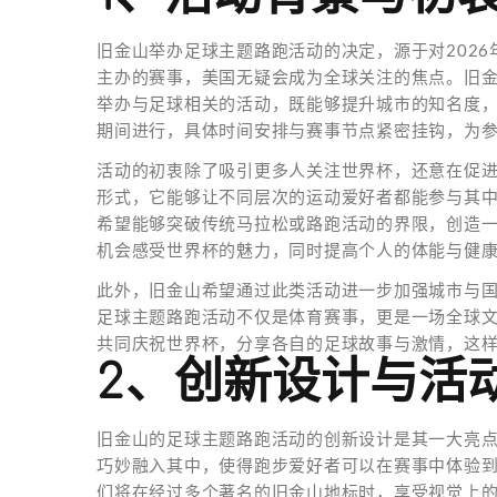
旧金山举办足球主题路跑活动的决定，源于对202
主办的赛事，美国无疑会成为全球关注的焦点。旧
举办与足球相关的活动，既能够提升城市的知名度
期间进行，具体时间安排与赛事节点紧密挂钩，为
活动的初衷除了吸引更多人关注世界杯，还意在促
形式，它能够让不同层次的运动爱好者都能参与其
希望能够突破传统马拉松或路跑活动的界限，创造
机会感受世界杯的魅力，同时提高个人的体能与健
此外，旧金山希望通过此类活动进一步加强城市与
足球主题路跑活动不仅是体育赛事，更是一场全球
共同庆祝世界杯，分享各自的足球故事与激情，这
2、创新设计与活
旧金山的足球主题路跑活动的创新设计是其一大亮
巧妙融入其中，使得跑步爱好者可以在赛事中体验
们将在经过多个著名的旧金山地标时，享受视觉上