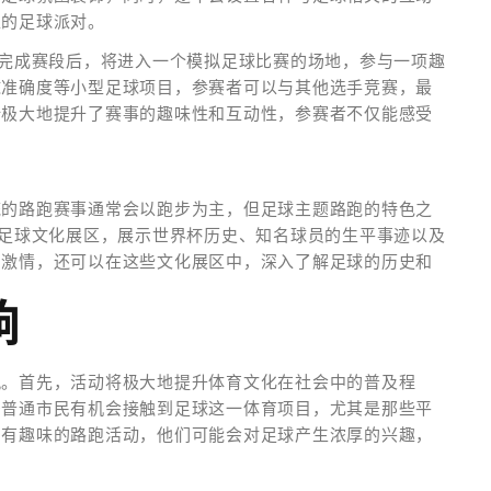
型的足球派对。
在完成赛段后，将进入一个模拟足球比赛的场地，参与一项趣
球准确度等小型足球项目，参赛者可以与其他选手竞赛，最
计极大地提升了赛事的趣味性和互动性，参赛者不仅能感受
统的路跑赛事通常会以跑步为主，但足球主题路跑的特色之
些足球文化展区，展示世界杯历史、知名球员的生平事迹以及
的激情，还可以在这些文化展区中，深入了解足球的历史和
响
觑。首先，活动将极大地提升体育文化在社会中的普及程
多普通市民有机会接触到足球这一体育项目，尤其是那些平
富有趣味的路跑活动，他们可能会对足球产生浓厚的兴趣，