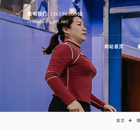
致电我们:
13659630012
erstwhile@att.net
网站首页
首页