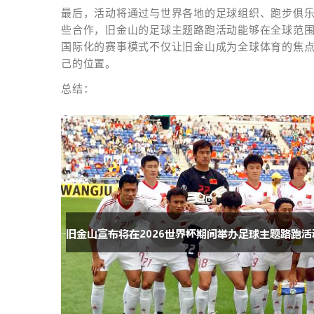
最后，活动将通过与世界各地的足球组织、跑步俱
些合作，旧金山的足球主题路跑活动能够在全球范
国际化的赛事模式不仅让旧金山成为全球体育的焦
己的位置。
总结：