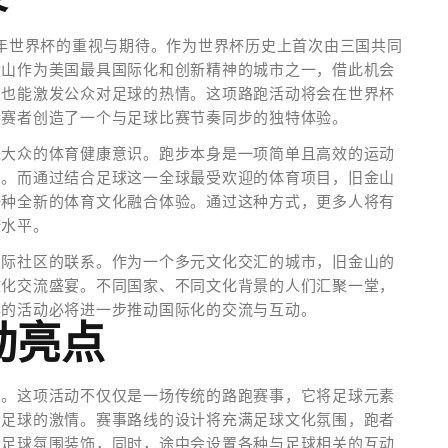
6年世界杯的重视与期待。作为世界杯历史上首次由三国共同
金山作为美国最具国际化和创新精神的城市之一，借此机会
，也能激发公众对足球的热情。这项路跑活动将会在世界杯
参赛者创造了一个与足球比赛节奏同步的独特体验。
进大众的体育健康意识。跑步本身是一项简单且高效的运动
中。而通过结合足球这一全球最受欢迎的体育项目，旧金山
一种全新的体育文化融合体验。通过这种方式，更多人将有
康水平。
国际社区的联系。作为一个多元文化交汇的城市，旧金山的
文化交流盛宴。不同国家、不同文化背景的人们汇聚一堂，
样的活动必将进一步推动国际化的交流与互动。
动亮点
点。这项活动不仅仅是一场传统的路跑赛事，它将足球元素
到足球的激情。赛事路线的设计将充满足球文化氛围，跑者
的足球氛围装饰，同时，途中会设置各种与足球相关的互动