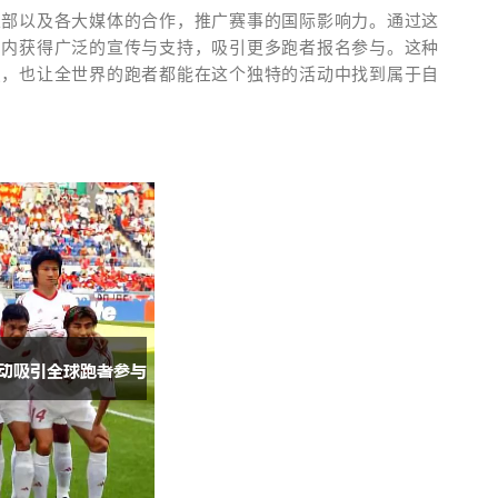
乐部以及各大媒体的合作，推广赛事的国际影响力。通过这
围内获得广泛的宣传与支持，吸引更多跑者报名参与。这种
点，也让全世界的跑者都能在这个独特的活动中找到属于自