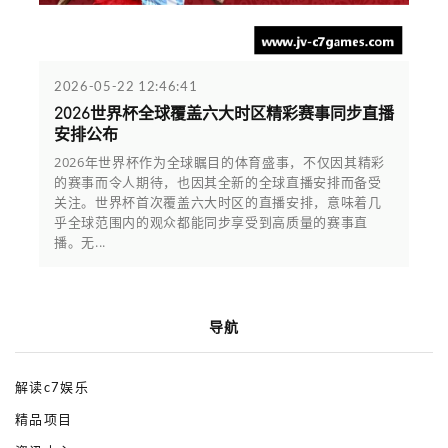
2026-05-22 12:46:41
2026世界杯全球覆盖六大时区精彩赛事同步直播
安排公布
2026年世界杯作为全球瞩目的体育盛事，不仅因其精彩
的赛事而令人期待，也因其全新的全球直播安排而备受
关注。世界杯首次覆盖六大时区的直播安排，意味着几
乎全球范围内的观众都能同步享受到高质量的赛事直
播。无...
导航
解读c7娱乐
精品项目