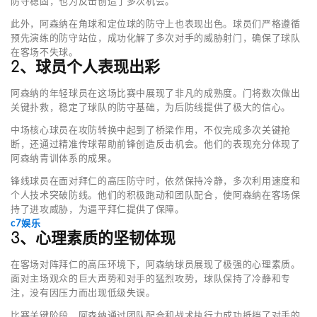
防守稳固，也为反击创造了多次机会。
此外，阿森纳在角球和定位球的防守上也表现出色。球员们严格遵循
预先演练的防守站位，成功化解了多次对手的威胁射门，确保了球队
在客场不失球。
2、球员个人表现出彩
阿森纳的年轻球员在这场比赛中展现了非凡的成熟度。门将数次做出
关键扑救，稳定了球队的防守基础，为后防线提供了极大的信心。
中场核心球员在攻防转换中起到了桥梁作用，不仅完成多次关键抢
断，还通过精准传球帮助前锋创造反击机会。他们的表现充分体现了
阿森纳青训体系的成果。
锋线球员在面对拜仁的高压防守时，依然保持冷静，多次利用速度和
个人技术突破防线。他们的积极跑动和团队配合，使阿森纳在客场保
持了进攻威胁，为逼平拜仁提供了保障。
c7娱乐
3、心理素质的坚韧体现
在客场对阵拜仁的高压环境下，阿森纳球员展现了极强的心理素质。
面对主场观众的巨大声势和对手的猛烈攻势，球队保持了冷静和专
注，没有因压力而出现低级失误。
比赛关键阶段，阿森纳通过团队配合和战术执行力成功抵挡了对手的