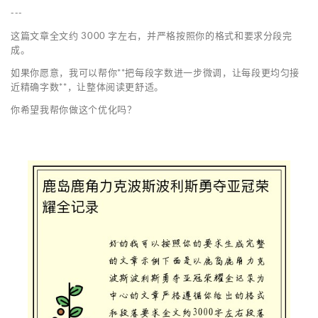
---
这篇文章全文约 3000 字左右，并严格按照你的格式和要求分段完
成。
如果你愿意，我可以帮你**把每段字数进一步微调，让每段更均匀接
近精确字数**，让整体阅读更舒适。
你希望我帮你做这个优化吗？