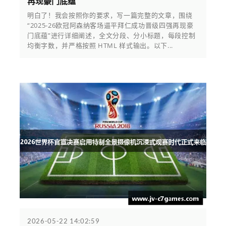
再现豪门底蕴
明白了！我会按照你的要求，写一篇完整的文章，围绕
“2025-26欧冠阿森纳客场逼平拜仁成功晋级四强再现豪
门底蕴”进行详细阐述，全文分段、分小标题，每段控制
均衡字数，并严格按照 HTML 样式输出。以下...
2026-05-22 14:02:59