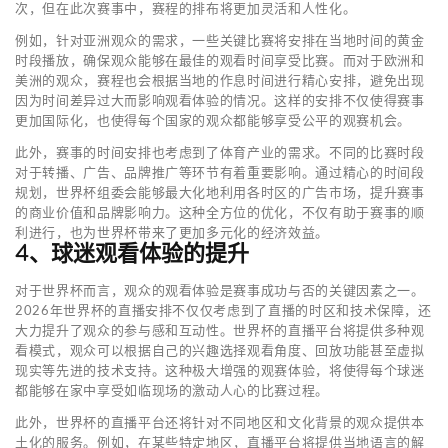
次，但在此次赛事中，赛程的排布将更加灵活和人性化。
例如，针对亚洲观众的需求，一些关键比赛将安排在当地时间的黄金
时段播放，确保观众能够在最佳的观看时间享受比赛。而对于欧洲和
美洲的观众，赛程也会根据当地的作息时间进行精心安排，避免出现
因为时间差异过大而影响观看体验的情况。这样的安排不仅使得赛事
更加国际化，也使得每个国家的观众都能够享受公平的观赛机会。
此外，赛事的时间安排也考虑到了体育产业的需求。不同的比赛时段
对于转播、广告、品牌推广等环节有着重要影响。通过精心的时间段
规划，世界杯组委会能够最大化地利用各时区的广告市场，提升赛事
的商业价值和品牌影响力。这种全方位的优化，不仅有助于赛事的顺
利进行，也为世界杯带来了更加多元化的经济效益。
4、球迷观看体验的提升
对于世界杯而言，观众的观看体验是赛事成功与否的关键因素之一。
2026年世界杯的直播安排不仅仅考虑到了直播的时区和技术保障，还
大力提升了观众的参与感和互动性。世界杯的直播平台将提供多种观
看模式，观众可以根据自己的兴趣选择观看角度、回放功能甚至虚拟
现实等先进的技术支持。这种极大增强的观赛体验，将使得每个球迷
都能够在家中享受如临现场的激动人心的比赛过程。
此外，世界杯的直播平台还将针对不同地区和文化背景的观众提供本
土化的服务。例如，在某些特定地区，直播平台将提供当地语言的解