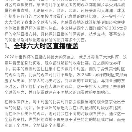
时区的直播安排，意味着几乎全球范围内的观众都能同步享受到高质
量的赛事直播。无论是亚洲、欧洲、非洲、还是美洲和大洋洲，球迷
们都能在各自的时区里按时收看自己喜爱的球队比赛。这一安排不仅
大大增强了赛事的全球参与感，也使得各地的球迷能够更加轻松便捷
地体验到世界杯的激情与热血。本文将从四个方面详细分析2026世界
杯的全球直播安排，具体探讨直播的时区覆盖、技术支持、赛事安排
的优化以及对球迷观看体验的提升等多个方面。
1、全球六大时区直播覆盖
2026年世界杯的直播安排最大的亮点之一就是其覆盖了六大时区，这
意味着无论身处何地，观众都能够按时收看比赛。在之前的世界杯
中，赛事的直播时区往往集中在少数几个时区，而对于身处其他时区
的观众而言，比赛的观看时间并不理想。2026年世界杯的时区安排涵
盖了从美国、加拿大的北美时区，到欧洲的中欧时区，再到亚洲的东
亚时区，甚至包括了远在大洋洲的观众。这一安排大大增强了赛事的
全球影响力，并且使得球迷在不同地区的观看体验更加贴心。
在具体操作上，每个时区的比赛时间都会根据当地的观众需求做出合
理的调整。例如，位于欧洲的球迷将会在相对便利的时段观看比赛，
而在亚洲和美洲的观众，则可能会在不同的时段观看赛事。通过这一
全新的安排，世界杯的直播不再局限于某些特定的地区或时间，而是
实现了全时段、全地域的全面覆盖。